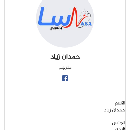
حمدان زياد
مترجم
الاسم
حمدان زياد
الجنس