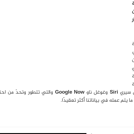
ن
ي
ة
ل سيري
Siri
وغوغل ناو
Google Now
والتي تتطور وتحدّ من احتي
يتم عمله في بياناتنا أكثر تعقيدًا.