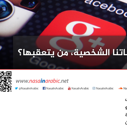
ف
ة
ن