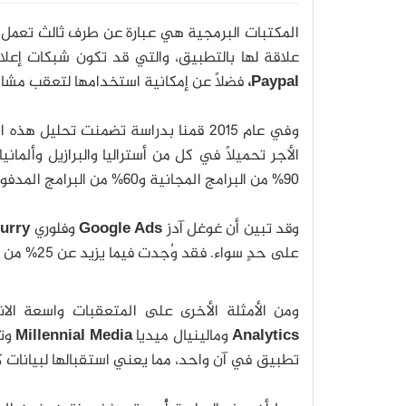
المكتبات البرمجية هي عبارة عن طرف ثالث تعمل 
علاقة لها بالتطبيق، والتي قد تكون شبكات إعلا
Paypal،
فضلًا عن إمكانية استخدامها لتعقب مشاكل
وفي عام 2015 قمنا بدراسة تضمنت تحل
الأجر تحميلًا في كل من أستراليا والبرازيل وألمان
90% من البرامج المجانية و60% من البرامج المدفوعة الأجر في متجر غوغل تحتوي على متعقبات برمجية ضمنها.
وقد تبين أن غوغل آدز
Google Ads
وفلوري
Flurry
على حدٍ سواء. فقد وُجدت فيما يزيد عن 25% من التطبيقات.
ومن الأمثلة الأخرى على المتعقبات واسعة ال
Analytics
ومالينيال ميديا
Millennial Media
وت
تطبيق في آن واحد، مما يعني استقبالها لبيانات