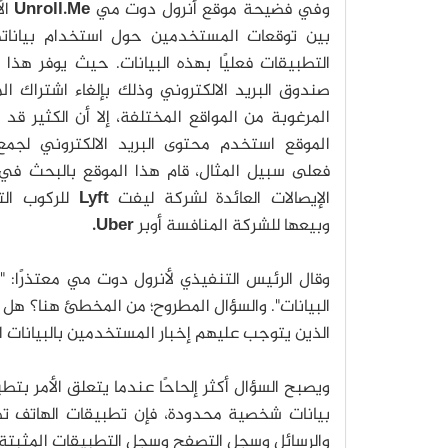
وفي فضيحة موقع أنرول دوت مي
Unroll.Me
الأ
بين توقعات المستخدمين حول استخدام بيانات
التطبيقات فعليًا بهذه البيانات. حيث يوفر هذ
صندوق البريد الالكتروني وذلك بإلغاء اشتراك ال
المرغوبة من المواقع المختلفة، إلا أن الكثير قد 
الموقع استخدم محتوى البريد الالكتروني لجمع ا
فعلى سبيل المثال، قام هذا الموقع بالبحث في ا
الإيصالات العائدة لشركة ليفت
Lyft
للركوب ال
وبيعها للشركة المنافسة أوبر
Uber.
وقال الرئيس التنفيذي لأنرول دوت مي معتذرًا: 
البيانات". والسؤال المطروح؛ من المخطئ هنا؟ هل
الذين يتوجب عليهم إخبار المستخدمين بالبيانات ال
ويصبح السؤال أكثر إلحاحًا عندما يتعلق الأمر ب
بيانات شخصية محدودة، فإن تطبيقات الهاتف تص
والرسائل وسجل التصفح وسجل التطبيقات المثبتة.