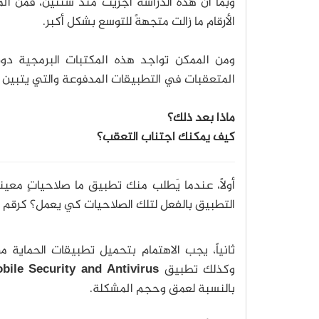
وبما أن هذه الدراسة أُجريت منذ سنتين، فمن الم
الأرقام ما زالت متجهةً للتوسع بشكل أكبر.
ومن الممكن تواجد هذه المكتبات البرمجية دون
المتعقبات في التطبيقات المدفوعة والتي يتبين أن 
ماذا بعد ذلك؟
كيف يمكنك اجتناب التعقب؟
أولاً، عندما يَطلب منك تطبيق ما صلاحياتٍ معي
التطبيق بالفعل لتلك الصلاحيات كي يعمل؟ كرقم ال
ثانياً، يجب الاهتمام بتحميل تطبيقات الحماية 
وكذلك تطبيق
bile Security and Antivirus
بالنسبة لعمق وحجم المشكلة.