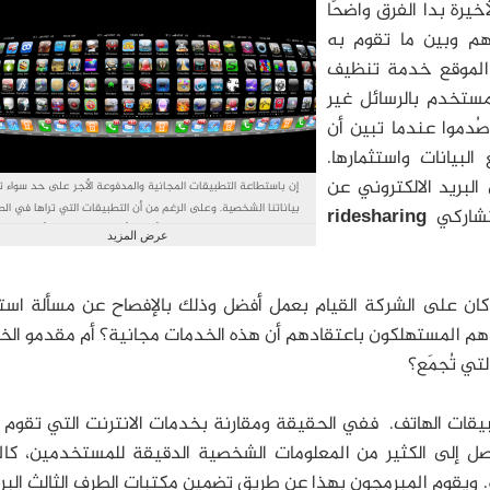
خيرة بدا الفرق واضحًا
هم وبين ما تقوم به
ا الموقع خدمة تنظيف
مستخدم بالرسائل غير
صُدموا عندما تبين أن
لبيانات واستثمارها.
لبريد الالكتروني عن
إن باستطاعة التطبيقات المجانية والمدفوعة الأجر على حد سواء 
بياناتنا الشخصية. وعلى الرغم من أن التطبيقات التي تراها في الصو
تشاركي
ridesharing
تقوم بتعقب البيانات في غالب الأمر، إلا أنه يصعب تحديد أيها سيقو
عرض المزيد
أم لا. المصدر: Flickr/Blake Patterson, CC BY-SA
"كان على الشركة القيام بعمل أفضل وذلك بالإفصاح عن مسألة است
 هم المستهلكون باعتقادهم أن هذه الخدمات مجانية؟ أم مقدمو ال
تي تُجمَع؟
تطبيقات الهاتف. ففي الحقيقة ومقارنة بخدمات الانترنت التي تقوم
ل إلى الكثير من المعلومات الشخصية الدقيقة للمستخدمين، كال
 ويقوم المبرمجون بهذا عن طريق تضمين مكتبات الطرف الثالث البر