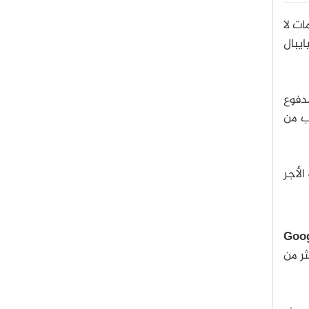
ت لا
يبال
مدفوع
رب من
الأجر
Goo
ثر من