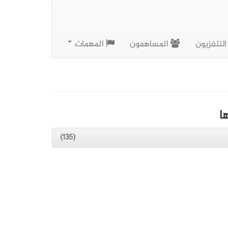
لتلفزيون
المساهمون
المهمات
ا
(135)