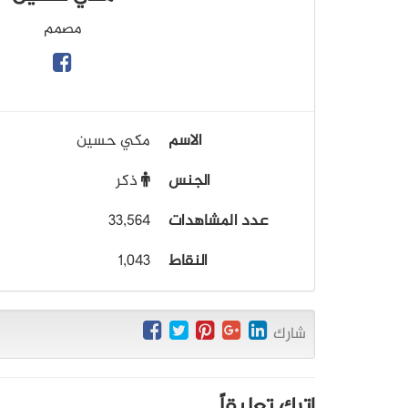
مصمم
الاسم
مكي حسين
الجنس
ذكر
عدد المشاهدات
33,564
النقاط
1,043
شارك
اترك تعليقاً