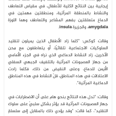
إيجابية بين النتائج الكلية للأطفال، في مقياس التعاطف
والنشاط بالمنطقة المرآتية، ومنطقتين مهمتين في
الدماغ متعلقتين بفهم المشاعر والتعاطف وهما اللوزة
amygdala
، والجزيرة
insula
.
وقالت كوكس: "كلما زاد الأطفال الذين يميلون لتقليد
السلوكيات الاجتماعية تلقائيًا، أو يتعاطفون مع مِحن
الآخرين، زاد النشاط الدماغي الذي نراه في الجزء الأمامي
من جهاز العصبونات المرآتية بالتلفيف الجبهي السفلي
الأيمن للدماغ، وعلى النقيض من ذلك، فكلما زادت
الاعتلالات في هذه المناطق، قلّ النشاط في هذه المناطق
الدماغية المرآتية".
وقالت: "تدل هذه النتائج بنحوٍ هام على أن الاضطرابات في
جهاز العصبونات المرآتية قد يؤثر بشكلٍ سلبيّ على سلوك
التقليد"، كما قالت: "وقد يؤدي ذلك بالمقابل إلى سلسلةٍ