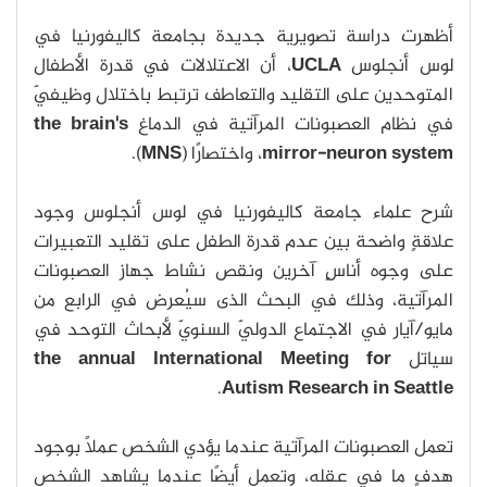
أظهرت دراسة تصويرية جديدة بجامعة كاليفورنيا في
لوس أنجلوس
UCLA
، أن الاعتلالات في قدرة الأطفال
المتوحدين على التقليد والتعاطف ترتبط باختلال وظيفيّ
في نظام العصبونات المرآتية في الدماغ
the brain's
mirror-neuron system
، واختصارًا (
MNS
).
شرح علماء جامعة كاليفورنيا في لوس أنجلوس وجود
علاقةٍ واضحة بين عدم قدرة الطفل على تقليد التعبيرات
على وجوه أناسٍ آخرين ونقص نشاط جهاز العصبونات
المرآتية، وذلك في البحث الذى سيُعرض في الرابع من
مايو/آيار في الاجتماع الدوليّ السنويّ لأبحاث التوحد في
سياتل
the annual International Meeting for
.
Autism Research in Seattle
تعمل العصبونات المرآتية عندما يؤدي الشخص عملًا بوجود
هدفٍ ما في عقله، وتعمل أيضًا عندما يشاهد الشخص