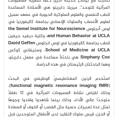
نتائجنا مع بياناتٍ حديثة أخرى دعمًا لنظرية العصبونات
المرآتية للتوحد"، ميريلا دابريتو هي الأستاذة المساعدة
للطب النفسي والعلوم السلوكية الحيوية في معهد سميل
لعلوم الأعصاب والسلوك الإنساني بجامعة كاليفورنيا في
لوس أنجلوس
the Semel Institute for Neuroscience
Human Behavior at UCLA
and
، وكلية ديفيد جيفين
للطب بجامعة كاليفورنيا في لوس انجلوس
David Geffen
School of Medicine at UCLA
، وستيفاني كوكس
Stephany Cox
هي باحثةٌ مساعدة في معمل دابريتو،
وهما الباحثتان الرئيستان في هذه الدراسة.
استُخدم الرنين المغناطيسيّ الوظيفي في البحث
)،
functional magnetic resonance imaging fMRI
(
وذلك لقياس نشاط العصبونات المرآتية في 12 طفلًا
متوحدًا عالي الأداء، وذلك بينما شاهدوا وقلدوا وجوهًا
تمثل عدة تعبيراتٍ حسية مثل الغضب أو الخوف أو السعادة
أو الحزن، قِيس سلوك التقليد لدى الأطفال المتوحدين قبل