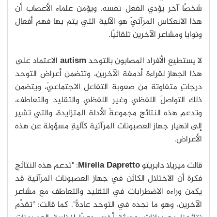
شخصًا آخر يؤدي الفعل نفسه، ويؤمن علماء الأعصاب أن
هذا الانعكاس المرآتيّ هو الآلية التي يتم بها فهم أفعال
ونوايا ومشاعر الآخرين تلقائيًا.
لا يستطيع الأفراد المصابون بالتوحد
autism
الاعتماد على
هذا الجهاز لقراءة أدمغة الآخرين، وتتضمن أعراض التوحد
درجاتٍ متفاوتة من صعوبة التفاعل الاجتماعيّ، ويتضمن
ذلك التواصلَ اللفظي وغير اللفظي والتقليد والتعاطف،
وتدعم هذه النتائج مجموعةُ الأدلة المتزايدة، والتي تشير
إلى انهيار جهاز العصبونات المرآتية كآليةٍ مسؤولة عن هذه
الأعراض.
قالت ميريلا دابريتو
Mirella Dapretto
: "تدعم هذه النتائج
فكرة أن الاختلال الكائن في جهاز العصبونات المرآتية قد
يكمن وراءه الاضطرابات في التقليد والتعاطف مع مشاعر
الآخرين، وهو ما نجده في التوحد عادةً". كما قالت: "تقدِّم