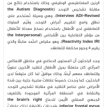
الرنين المغناطيسي الوظيفي، وذلك باستخدام نتائج من
مقابلة تشخيص التوحد (
the Autism Diagnostic
ADI-Revised
Interview
)، وهي وسيلة تُستخدم على
نطاقٍ واسع لتقييم أعراض التوحد، وقُيّم السلوك
التعاطفي لدى الأطفال باستخدام نسخةٍ معدلة للأطفال
من مؤشر التفاعلية بين الأشخاص (
the Interpersonal
IRI
Reactivity Index
)، وهو مقياس اعتُمد سابقًا والذي
يقيم 4 وجوهٍ مختلفة للتعاطف.
وجد الباحثون أن المستوى الدماغي في مناطق الانعكاس
المرآتي كان متعلقًا بميل الأطفال لتقليد الآخرين عفويًّا
وللتعاطف معهم أيضًا، وذلك موافقٌ لما كان متوقعًا لدى
الباحثين، كما وُجدت خصيصًا علاقاتٌ سلبية جلية بين شدة
الأعراض على عناصر التقليد في مقابلة تشخيص التوحد
والنشاط في المنطقة المرآتية الموجودة بالتلفيف
الجبهي السفلي الأيمن للدماغ
the brain's right
inferior frontal gyrus
، ولوحظت بالإضافة لذلك علاقاتٌ