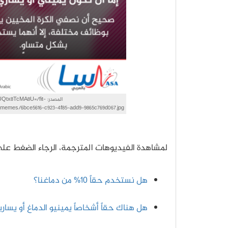
المصدر: 8TcMA8U=/fit
com/memes/6bce5616-c923-4f85-add9-9865c769d067.jpg
لمشاهدة الفيديوهات المترجمة، الرجاء الضغط على ا
هل نستخدم حقاً 10% من دماغنا؟
هل هناك حقاً أشخاصاً يمينيو الدماغ أو يساري