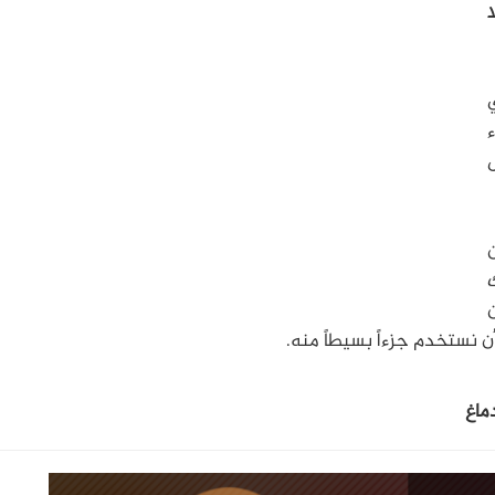
بي
ء
ك
ط من
أن نستخدم جزءاً بسيطاً منه.
دماغ