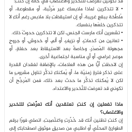
قد تكونين تعرضت للتخدير والاغتصاب في حالة إن كنتِ:
• لا تتذكرين لماذا ملابسك غير مُرتَّبة، أو مقطوعة، أو
مُلطَّخة ببقعٍ غريبة، أو إن استيقظتِ بلا ملابس رغم أنكِ لا
تتذكرين خلعَها بنفسِك.
• تشعرين أنك مارست الجنس، لكن لا تتذكرين حدوثَ ذلك.
• تعانين من كدماتٍ، أو نزيفٍ، أو ألمٍ، أو خدوشٍ، أو جروحٍ
مجهولة المّصدَر، وخاصةً بعد الاستيقاظ بعد حفلةٍ، أو
موعدٍ غرامي، أو أي مناسبة اجتماعية أخرى.
إن لاحظتِ أيًّا من هذه العلامات، بالإضافة لفقدانِ القدرة
على تذكر فترةٍ زمنيّة ما، أو يُمكنكِ تذكُّرِ تناول مشروبٍ ما
لكن لا يُمكنك تذكُّر ما حدث بعد ذلك، فمن المُرجَّح أن
تكوني قد تعرضت للتَّخدير والاعتداء.
ماذا تفعلين إن كنتِ تعتقدين أنك تعرَّضتِ للتخدير
والاغتصاب؟
إن كنتِ تظنين أنك قد خُدِّرتِ واغتُصِبتِ، اتصلي فورًا برقم
الطوارئ المحلّي أو اطلبي من صديقٍ موثوق اصطحابكِ إلى