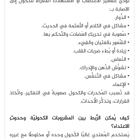
تؤدِّي عقاقير الاغتصاب أو الاستهلاك المُفرط للكحول إلى
الاصابة بـ:
• الدُّوار.
• مشاكل في الكلام أو اللَّعثمة في الحديث.
• صُعوبة في تحريكِ العَضلات والتَّحكم بها.
• الشَّعور بالغثيان والقِيء.
• زيادة أو بُطء ضربات القلب.
• النّعاس.
• تشوُّش الذِّهن والإدراك.
• مشاكِل في التَّنفُّس.
• الإغماء.
قد تُسبب المُخدرات والكحول صعوبةً في التفكير، واتِّخاذ
القرارات، وتذكُّر الأحداث.
كيف يُمكن الرَّبط بين المشروبات الكحوليّة وحدوثِ
الاعتداء؟
يَستخدم المُعتدي غالبًا الكُحول وحده أو مخلوطًا مع غيره