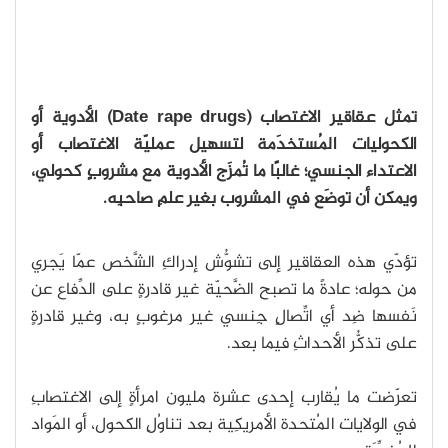
تمثل عقاقير الاغتصاب (Date rape drugs) الأدوية أو
الكحوليات المُستخدَمة لتسهيل عمليّة الاغتصاب أو
الاعتداء الجنسي؛ غالبًا ما تُمزَج الأدوية مع مشروبٍ كحولي،
ويمكن أن توضَع في المشروب بغير علمِ صاحبِه.
تؤدّي هذه العقاقير إلى تشوُّش إدراكِ الشَّخص عمّا يَجري
من حوله؛ عادةً ما تصبح الضَّحيّة غير قادرةٍ على الدِّفاع عن
نَفسها ضِد أي اتِّصالٍ جِنسي غير مرغوبٍ به، وغير قادرةٍ
على تذكُّر الأحداثِ فيما بعد.
تعرّضت ما يُقارب إحدى عشرة مليون امرأةٍ إلى الاغتصابِ
في الولايات المُتحدة الأمريكِية بعد تناوُلِ الكحول، أو المَواد