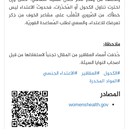
اخترت تناول الكحول أو المُخدّرات، فحدوثُ الاعتداء ليس
خطأك. من الضَّروري التَّغلُّب على مشاعر الخوف من ذِكر
تعرضك للاعتداء، والسعي لطلب المُساعدة الفوريّة.
ملاحظة:
حُذفت أسماء العقاقير من المقال؛ تجنباً لاستغلالها من قبل
اصحاب النوايا السيئة.
#الكحول
#العقاقير
#الاعتداء الجنسي
#المواد المخدرة
المصادر
womenshealth.gov