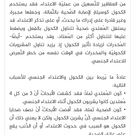
من العقاقير للتَّسهيل من عمليّة الاعتداء، فقد يستخدم
الكحول كوسيلةٍ لإصابة الضَّحية بالثَّمالة، وجعلِها مجبرة،
وغير قادرة على إدراك ما يحدث، أو على تذكر الاعتداء. قد
يستغِل المُعتدي ضحيةً تتناول الكحول بالفِعل ويضغط
عليها لتتناول أكثر من المُعتاد، وقد يستخدم -أيضًا-
المُخدرات لزيادة تأثير الكحول؛ إذ يزيد تناول المشروبات
الكحوليّة والمخدرات في الوقت نفسه من خطرِ التَّعرض
للاعتداء الجنسِي.
عادةً ما يُربط بين الكحول والاعتداء الجنسي للأسباب
التالية:
• كَون المُعتدي ثملًا؛ فقد كشفت الأبحاثُ أنّ 3 من كل 4
مُعتدين كانوا يشربون الكحول أثناء الاعتداء الجنسي.
• كَون الضحية ثملة، فقد أفضت الأبحاثُ أنّ نصف ضحايا
الاعتداء الجنسي كُنَّ يشربن الكحول، ولكن لا يعني ذلك أن
الكحول هو السبب في حدوث الاعتداء، أو أن الذَّنب يقع
على عاتِق الضحية.