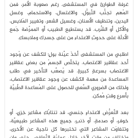
غرفة الطوارئ في المستشفى. رغم صعوبة الأمر، فمن
المُهم تجنُّب التَّبوُّل، والاغتسال، والاستحمام، وغسل
اليدين، وتنظيف الأسنان، وغسيل الشعر، وتغيير المَلابِس،
والأكل أو الشُّرب. قد يستطيع الطبيب أو الممرِّضة جَمع
الأدلّة على حدوثِ الاعتداءِ من على جسدِك وملابسكِ.
اطلبي من المستشفى أخذَ عيِّنة بولٍ؛ للكشف عن وُجود
أحد عقاقير الاغتصاب. يتخلَّص الجسمُ من بعضِ عقاقير
الاغتصاب بسرعةٍ كبيرةٍ. قد يُصعِّب التأخير في طلبِ
المساعدة من مهمة الكشف عن وجود عقاقير الاغتصاب،
ولذلك من الضروري السَّعي للحصول على المُساعدة الطِّبيَّة
بأسرع وقتٍ مُمكن.
بعد التَّعرُّض لاعتداءٍ جنسي، قد تنتابُكِ مشاعِر خِزيٍ، أو
خوفٍ، أو صدمةٍ، أو ذنبٍ. جميع هذه المشاعر طبيعيَّة،
وتتفاوَت المشاعِر التي تختبرها كل ناجية عن الأخرى،
وتختلف من وقتٍ لآخر خلال عمليّة التَّعافي. حتى وإن