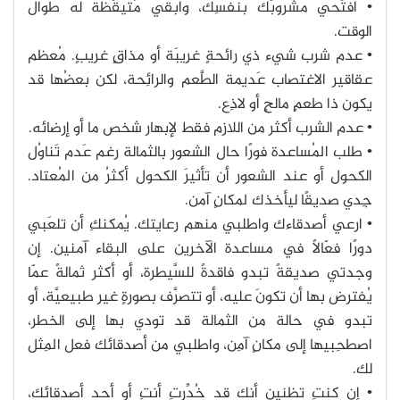
• افتَحي مشروبَك بنفسِك، وابقي مُتيقِّظة له طوال
الوقت.
• عدم شرب شيء ذي رائحةٍ غريبَة أو مذاقٍ غريبٍ. مُعظم
عقاقير الاغتصاب عَديمة الطَّعم والرائِحة، لكن بعضُها قد
يكون ذا طعمٍ مالحٍ أو لاذِع.
• عدم الشرب أكثر من اللازم فقط لإبهار شخص ما أو إرضائه.
• طلب المُساعدة فورًا حال الشعور بالثمالة رغم عَدم تَناوُل
الكحول أو عند الشعور أن تأثيرَ الكحول أكثرُ من المُعتاد.
جِدي صديقًا ليأخذك لمكانٍ آمن.
• ارعي أصدقاءك واطلبي منهم رعايتك. يُمكنكِ أن تلعَبي
دورًا فعّالًا في مساعدة الآخرين على البقاء آمنين. إن
وجدتي صديقةً تبدو فاقدةً للسَّيطرة، أو أكثر ثمالةً عمّا
يُفترض بها أن تكونَ عليه، أو تتصرَّف بصورةٍ غير طبيعيَّة، أو
تبدو في حالة من الثمالة قد تودي بها إلى الخطر،
اصطحِبيها إلى مكانٍ آمِن، واطلبي من أصدقائك فعل المِثل
لك.
• إن كنتِ تظنين أنك قد خُدِّرتِ أنتِ أو أحد أصدقائك،