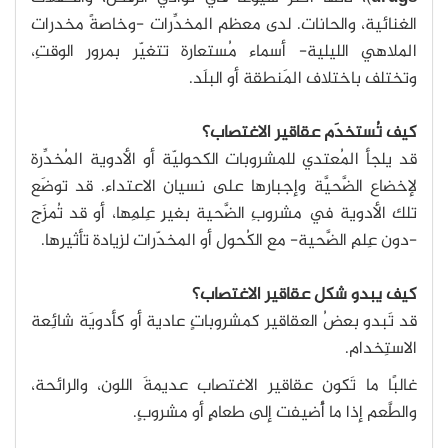
الغنائية، والحانات. لدى معظم المخدِّرات -وخاصةً مخدرات
الملاهي الليلية- أسماء مُستعارة تتغيّر بمرور الوقتِ،
وتختلف باختلاف المَنطقة أو البلَد.
كيف تُستخدَم عقاقير الاغتصاب؟
قد يلجأ المُعتدي للمشروبات الكحوليّة أو الأدوية المُخدِّرة
لإخضاع الضَّحيَّة وإجبارها على نسيان الاعتداء. قد توضَع
تلك الأدوية في مشروبِ الضَّحية بغيرِ عِلمِها، أو قد تُمزَج
-دون عِلمِ الضَّحية- مع الكُحول أو المخدّرات لزيادة تأثيرها.
كيف يبدو شكل عقاقير الاغتصاب؟
قد تَبدو بعضُ العقاقير كمشروباتٍ عادية أو كأدويَة شائِعة
الاستِخدام.
غالبًا ما تَكون عقاقير الاغتصاب عديمةَ اللون، والرائحة،
والطَّعم إذا ما أُضيفت إلى طعامٍ أو مشروبٍ.