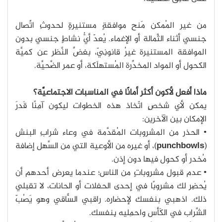
من غير المُمكن مَنح موافقةٍ مستنيرةٍ لحدوثِ اتِّصال
جنسي أثناء الثَّمالة أو الإغماء. يُعدّ أيُّ نشاطٍ جنسي بدون
الموافقة المستنيرة غيرُ قانونِيّ، بغضِّ النَّظر عن كميَّة
الكحول أو المواد المخدِّرة المُستهلَكة، أو عمر الضَّحيَّة.
ماذا أفعل لأكون أكثر أمانًا في المناسبات الاجتماعيَّة؟
يمكن لأي شخصٍ اتّخاذ هذه الخطوات ليكون آمِنًا قَدرَ
الإمكان بين الآخرين:
• الحذر من المشروبات المُقدَّمة في وعاء شرابِ البنش
(
punchbowls
)، أو غيرِه من الأوعية التي من السَّهل إضافة
مُخدر أو كحول فيها دون إذن.
• عدم قبول مشروباتٍ من الناس؛ عندما يعرِض أحدهم أن
يُحضِر لك مشروبًا في إحدى الحفلات أو الحانات، لا تقبلي
ذلك. اذهبي بنفسك لإحضاره. راقبي السًّاقي وهو يَصُبّ
الشَّراب في الكَأس واحمِليه بِنفسك.