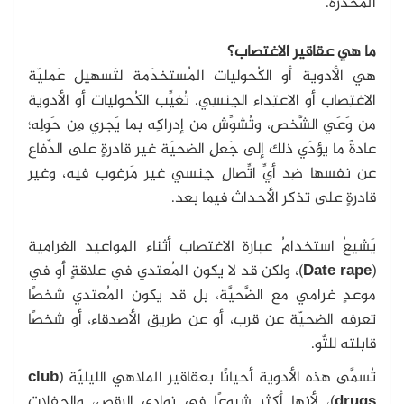
المُخدِّرَة.
ما هي عقاقير الاغتصاب؟
هي الأدوية أو الكُحوليات المُستخدَمة لتَسهيل عَمليّة
الاغتِصاب أو الاعتِداء الجِنسِي. تُغيِّب الكُحوليات أو الأدوية
من وَعَي الشَّخص، وتُشوِّش من إدراكِه بما يَجري مِن حَولِه؛
عادةً ما يؤدّي ذلك إلى جَعلِ الضحيّة غير قادرةٍ على الدِّفاع
عن نفسها ضِد أيِّ اتِّصالٍ جِنسي غير مَرغوب فيه، وغير
قادرةٍ على تذكر الأحداث فيما بعد.
يَشيعُ استخدامُ عبارة الاغتصاب أثناء المواعيد الغرامية
(
Date rape
)، ولكن قد لا يكون المُعتدي في علاقةٍ أو في
موعدٍ غرامي مع الضَّحيَّة، بل قد يكون المُعتدي شخصًا
تعرفه الضحيّة عن قرب، أو عن طريق الأصدقاء، أو شخصًا
قابلته للتَّو.
تُسمَّى هذه الأدوية أحيانًا بعقاقير الملاهي الليليّة (
club
drugs
)، لأنها أكثر شيوعًا في نوادي الرقص، والحفلات