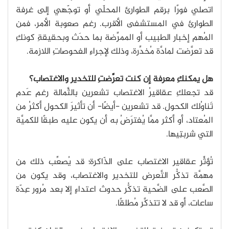
اتصلي فورًا برقم الطوارئ المحلّي أو توجّهي إلى غرفة
الطوارئ في المستشفى الأقرب. رغم صعوبة الأمر، فمن
المُهم إخبار الطبيب أو الممرِّضة بما حدَث وبحقيقةِ كونكِ
قد تعرَّضت لمادَّة مُخدِّرة، وذلك لإجراءِ الفحوصاتِ اللازمة.
هل يمكنكِ معرفة إن كنت تعرَّضتِ للتخدير والاغتصاب؟
قد تجعلكِ عقاقيرُ الاغتصاب تشعرين بالثَّمالة رغم عَدم
تَناوُلك الكحول. قد تشعرين -أيضًا- أن تأثيرَ الكحول أكثرُ من
المُعتاد، أو أكثر ممَّا يُفترَضُ به أن يكون عليه طبقًا للكميَّة
التي شربتِيها.
تُؤثِّر عقاقير الاغتصاب على الذّاكرة؛ قد يُصعِّب ذلك من
مهمَّة تذكُّر التَّعرض للتخدير والاغتصاب، وقد يكون من
الصَّعب على الضَّحية تذكُّر حدوث اعتداءٍ إلا بعد مُرور عِدّة
ساعات، أو قد لا تتذكَّر مُطلقًا.