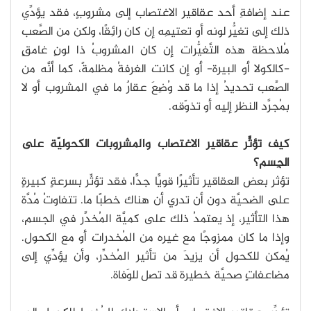
عند إضافةِ أحد عقاقير الاغتصاب إلى مشروبٍ، فقد يؤدِّي
ذلك إلى تغيُّرِ لونه أو تعتيمِه إن كان رائِقًا، ولكن من الصَّعب
مُلاحظة هذه التَّغيُّرات إن كان المشروبُ ذا لونٍ غامقٍ
-كالكولا أو البيرة- أو إن كانت الغرفةُ مظلمةً، كما أنَّه من
الصَّعب تحديدُ إذا ما قد وُضِعَ عقارٌ ما في المشروب أو لا
بمُجرَّد النظر إليه أو تذوّقه.
كيف تؤثِّر عقاقير الاغتصاب والمشروبات الكحوليّة على
الجِسم؟
تؤثر بعض العقاقير تأثيرًا قويًّا جدًّا، فقد تؤثِّر بسرعةٍ كبيرةٍ
على الضحيَّة دون أن تدري أن هناك خطبًا ما. تتفاوتُ مُدَّة
هذا التأثير، إذ يعتمدُ ذلك على كميَّة المُخدِّر في الجسم،
وإذا ما كان ممزوجًا مع غيره من المُخدرات أو مع الكحول.
يُمكن للكحول أن يزيدَ من تأثير المُخدِّر، وأن يؤدِّي إلى
مضاعفاتٍ صحيَّة خطيرة قد تصل للوَفاة.