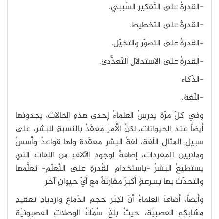
-القدرةُ على التّفكير السّببي.
-القدرةُ على التخطيط.
-القدرةُ على التصوّر والتخيّل.
-القدرةُ على الاستدلالِ التّعدُّدي.
-الذّكاء
-اللّغة.
وفي كلّ مرّة يدرسُ العلماءُ إحدى هذهِ الحالات، يجدونها
أيضاً عند الحيوانات، لكنَّ الأمرَ معقّدٌ بالنسبةِ للبشرِ، على
سبيل المثال اللّغة، لغةُ البشر معقّدة ولها قواعدٌ وأُسسٌ
وملايين المفردات، إضافةً لوجودِ الآلافِ من اللغاتِ التي
يستطيعُ البشرُ -باستخدامِ القُدرةِ على التَّعلّمِ- تعلُّمها
والتحدّث بها بسرعةٍ أكبرَ مقارنةً مع أيّ حيوانٍ آخر.
وأيضاً، أضافَ العلماءُ أنّ لكِبَر حجمِ الدّماغ وازديادِ تعقيدِ
مشابكِهِ العصبيَّة، حيثُ بلغَ سُمْكُ الوصلاتِ العصبونيّة