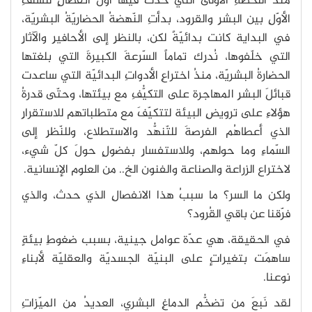
منذُ اللّحظةِ الأولى التي حدثَ فيها أوّلُ انفصالٍ للسّلفِ
الأوّلِ بين البشرِ والقرود، بدأتِ النّهضةُ الحضاريّةُ البشريّة،
في البداية كانت بدائيّةً لكن، بالنظرِ إلى الأحافيرِ والآثارِ
التي خلّفوها، نُدرِك تماماً السّرعةَ الكبيرةَ التي بلغتها
الحضارةُ البشريّة، منذُ اختراعِ الأدواتِ البدائيّة التي ساعدت
قبائلَ البشرِ المهاجرة على التكيُّفِ مع بيئتها، وحتّى قدرةُ
هؤلاءِ على ترويضِ البيئة لتتكيّفَ مع متطلباتهم للاستقرارِ
الذي أعطاهُم الفرصةَ للتّنهُّد والاستطلاع، وللنّظرِ إلى
السّماءِ وما حولهم، وللاستفسارِ بفضولٍ حولَ كلّ شيء،
لاختراع الزراعة والصناعة والفنون الخ.. من العلوم الإنسانية.
ولكن ما السر؟ ما سببُ هذا الانفصالِ الذي حدث، والذي
فرّقنا عن باقي القُرود؟
في الحقيقة، هي عدّة عوامل جينية، بسبب ضغوطِ بيئةٍ
ساهمَت بتغيراتٕ على البنيّة الجسديّة والعقليّة لأبناءِ
نوعنا.
لقد نَبعَ من تضخُّم الدماغِ البشري، العديدُ من الميّزاتِ