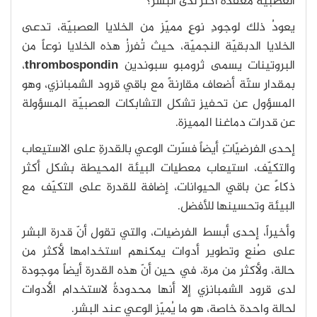
العصبيّة معقّدة أكثر لدى البشر؟
يعودُ ذلك لوجودِ نوعٍ مميّز من الخلايا العصبيّة، تدعى
الخلايا الدبقيّة النجميّة، حيث تُفرِزُ هذه الخلايا نوعاً من
البروتينات يسمى ثرومبو سبوندين
thrombospondin
،
بمقدارِ ستّة أضعاف مقارنةً مع باقي قرود الشمبانزي، وهو
المسؤول عن تحفيزِ تشكل التشابكات العصبيّة المسؤولة
عن قدرات دماغنا المميزة.
إحدى الفرضيّاتِ أيضاً فسّرت الوعي بالقدرةِ على الاستيعاب
والتكيّف، استيعاب معطيات البيئة المحيطة بشكل أكثر
ذكاءً عن باقي الحيوانات، إضافة للقدرة على التكيّف مع
البيئة وتحسينها للأفضل.
وأخيراً، إحدى أبسط الفرضيات، والتي تقول أنّ قدرة البشر
على صُنعِ وتطوير أدوات يمكنهم استخدامها لأكثر من
حالة، ولأكثر من مرة، في حين أنّ هذه القدرة أيضاً موجودة
لدى قرود الشمبانزي إلا أنها محدودةٌ لاستخدام الأدوات
لحالة واحدة خاصة، هو ما يُميّز الوعي عند البشر.