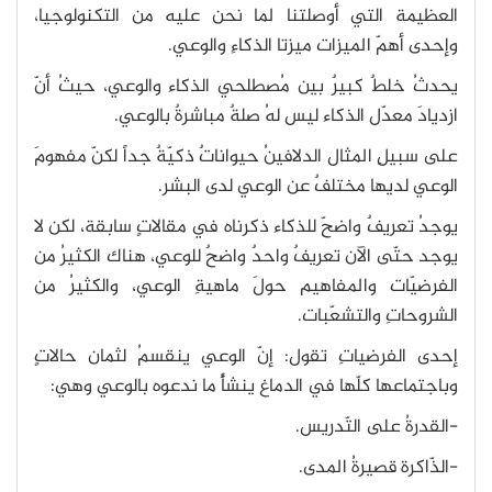
العظيمة التي أوصلتنا لما نحن عليه من التكنولوجيا،
وإحدى أهمّ الميزات ميزتا الذكاءِ والوعي.
يحدثُ خلطٌ كبيرٌ بين مُصطلحي الذكاء والوعي، حيثُ أنّ
ازديادَ معدّل الذكاء ليس لهُ صلةٌ مباشرةٌ بالوعي.
على سبيلِ المثال الدلافينُ حيواناتٌ ذكيّةٌ جداً لكنّ مفهومَ
الوعي لديها مختلفٌ عن الوعي لدى البشر.
يوجدُ تعريفٌ واضحّ للذكاء ذكرناه في مقالاتٍ سابقة، لكن لا
يوجد حتّى الآن تعريفٌ واحدٌ واضحٌ للوعي، هناك الكثيرُ من
الفرضيّات والمفاهيم حولَ ماهيةِ الوعي، والكثيرُ من
الشروحاتِ والتشعّبات.
إحدى الفرضياتِ تقول: إنّ الوعي ينقسمُ لثمان حالاتٍ
وباجتماعها كلّها في الدماغ ينشأُ ما ندعوه بالوعي وهي:
-القدرةُ على التّدريس.
-الذّاكرة قصيرةُ المدى.