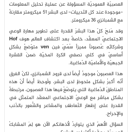
العصبيّة العموديّة المسؤولة عن عمليةِ تحليل المعلومات
-موجودة عند كل الثدييات- لدى البشر 51 ميكرومتر مقارنةً
مع الشمبانزي 36 ميكرومتر.
وقد مَنحَ كلّ هذا البشرَ القدرة على تطويرِ مهارةِ الوعي
الاجتماعيّ المعقَّد، خاصةً بعد اكتشافِ العالمِ هوف
Hof
وشركائِهِ عُصبوناً مميزاً سُمّيَ فين
ven
متوّضعٌ بشكلٍ
أساسيّ في كلي نصفي الكرةِ المخيّة ضمنَ القشرة
الجبهيّة والأماميّة الدّماغية.
هذا العصبونُ موجودٌ أيضاً لدى قرودِ الشمبانزي، لكنّ الفرق
أنّه أكبرُ بشكلٍ ملحوظٍ لدى البشر، ولُوحِظ أيضاً أنّ هذه
المناطقَ الدّماغية التي يتوضّعُ فيها هذا العصبون، مرتبطةٌ
بشكلٍ مباشر مع الوعيّ الاجتماعي المعقّد المتمثّلِ في
القدرةِ على إظهار التّعاطفِ والمشاعرِ والشُّعور بالذّنب
والإحراج.
السؤال الأهمّ الذي يتواردُ لأذهانكم الآن هو لِمَ المشابكُ