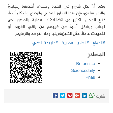
وكما أنّ لكل شيءٍ في الحياة ِوجهان، أحدهما إيجابيّ
والآخر سلبي، فإنّ هذا التطورَ العقليّ والوعي والذكاء أيضاً،
فتحَ المجالَ للكثيرِ من الاعتلالات العقليّة بالظهور لدى
البشر، وبشكلٍ أسوءَ عن غيرهم من باقي القرود، أو
الثدييات عامةً، مثل الشيزوفرينيا وداء التوحد والزهايمر.
#الدماغ
#الخلايا العصبية
#طبيعة الوعي
المصادر
Britannica
Sciencedaily
Pnas
شارك