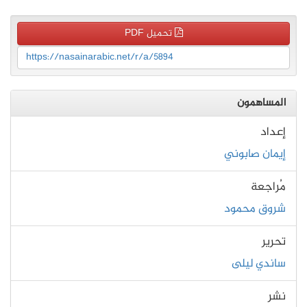
تحميل PDF
https://nasainarabic.net/r/a/5894
المساهمون
إعداد
إيمان صابوني
مُراجعة
شروق محمود
تحرير
ساندي ليلى
نشر