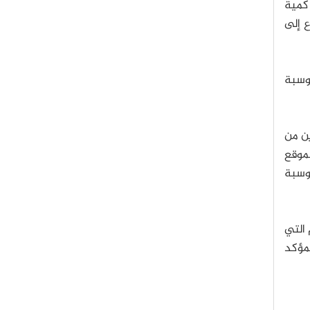
كمية
ع إلى
حوسبة
ين من
موقع
حوسبة
 التي
لمؤكد