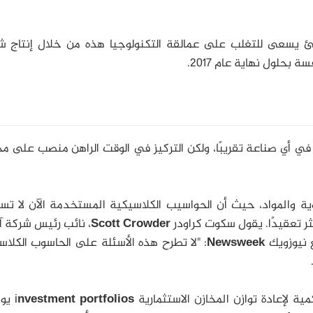
 يسعى للتغلب على عمالقة التكنولوجيا هذه من خلال إنتاج ش
بحلول نهاية عام 2017.
ي أي صناعة تقريبًا، ولكن التركيز في الوقت الراهن منصب على مج
وية والمواد، حيث أن الحواسيب الكلاسيكية المستخدمة الآن لا تس
كثر تعقيدًا. يقول سكوت كراودر
Scott Crowder
، نائب رئيس شركة آ
 نيوزويك
Newsweek
: "لا تطرح هذه الأسئلة على الحاسوب الكلا
 لإعادة توازن المخازن الاستثمارية i
nvestment portfolios
يومي