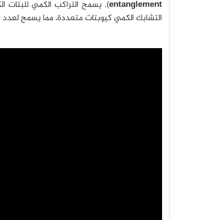
entanglement
). يسمح التراكب الكمي للبتات الك
التشابك الكمي كيوبتات متعددة، مما يسمح لعدد أك