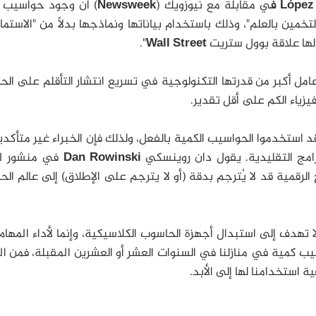
Lópe ف
ي مقابلة مع نيوزويك (
Newsweek
) أن وجود حواسيب 
ين بالعلم"، وذلك باستخدام بياناتها ونماذجها بدلاً من "الاستما
 لها علاقة بوول ستريت
Wall Street
".
عامل أكبر من قدرتها التكنولوجية في تسريع انتشار التأقلم على ال
يزياء الكم على أقل تقدير.
س قد استخدموا الحواسيب الكمية بالفعل، ولذلك فإن الخبراء غير متأكد
امج التقليدية. يقول دان روينسكي
Dan Rowinski
في منشور ل
ج الرقمية قد لا يُترجم بدقة (أو لا يترجم على الإطلاق) إلى عالم ال
لا تهدف إلى استبدال أجهزة الحاسوب الكلاسيكية، وإنما لأداء المهام
اسيب كمية في منازلنا في السنوات العشر أو العشرين المقبلة، فمن ا
 استخدامنا لها إلى الأبد.