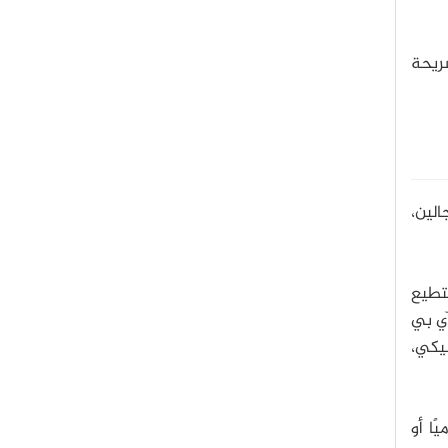
ريحة
الين،
تطيع
ي بي
سيكي،
ًا أو