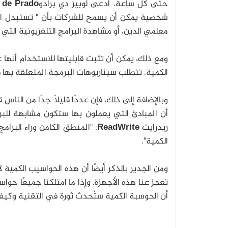
حتى كل ساعة. ادّعى لوبيز دي برادو
z de Prado
شخصية يمكن أن يسمح للشركات بأن " تستبدل التخم
معلمي الدين، أو مشاهدة البرامج التلفزيونية التي
ومع ذلك، يمكن أن تثبت قابليتها للاستخدام أنها 
الكمية. تتطلب سيناريوهات البرمجة المتعلقة بها ف
وبالإضافة إلى ذلك، فإن عددًا قليلًا جدًا من النا
أن المبادئ التي يعملون بها ستكون مشابهة للبر
ريدرايت
ReadWrite
: "المنطق الكامن وراء البرام
الكمية".
ومن الجدير بالذكر أيضًا أن هذه الحواسيب الكمية 
تعجز عنا هذه الأجهزة. وإذا ما امتلكنا جميعًا حو
أن الحوسبة الكمية ستُحدث ثورة في التقنية وكيفية