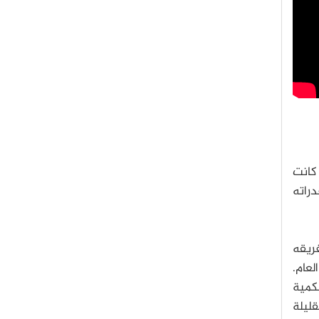
ضي. حيث كانت
راته
فريقه
عام.
لكمية
قليلة