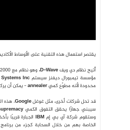
يقتصر استعمال هذه التقنية على الأوساط الأكاديمي
أُتيح نظام دي ويف
D-Wave،
مؤسسة تيمبورال ديفنز سيستم
 Systems Inc
محدودة لأنه مطوِّع كمي
annealer
- يمكن أن يرك
قد تحل شركات أخرى، مثل غوغل
Google
، هذه ا
سيبني جهازًا يحقق التفوق الكمي
supremacy
وستقوم شركة آي بي إم
IBM
الجبارة قريبًا بأ
الخاصة بهم من خلال السحابة كجزء من برنامج