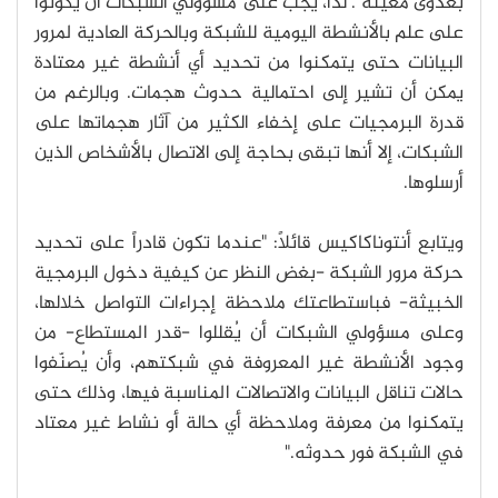
بعدوى معينة". لذا، يجب على مسؤولي الشبكات أن يكونوا
على علم بالأنشطة اليومية للشبكة وبالحركة العادية لمرور
البيانات حتى يتمكنوا من تحديد أي أنشطة غير معتادة
يمكن أن تشير إلى احتمالية حدوث هجمات. وبالرغم من
قدرة البرمجيات على إخفاء الكثير من آثار هجماتها على
الشبكات، إلا أنها تبقى بحاجة إلى الاتصال بالأشخاص الذين
أرسلوها.
ويتابع أنتوناكاكيس قائلاً: "عندما تكون قادراً على تحديد
حركة مرور الشبكة -بغض النظر عن كيفية دخول البرمجية
الخبيثة- فباستطاعتك ملاحظة إجراءات التواصل خلالها،
وعلى مسؤولي الشبكات أن يُقللوا -قدر المستطاع- من
وجود الأنشطة غير المعروفة في شبكتهم، وأن يُصنّفوا
حالات تناقل البيانات والاتصالات المناسبة فيها، وذلك حتى
يتمكنوا من معرفة وملاحظة أي حالة أو نشاط غير معتاد
في الشبكة فور حدوثه."