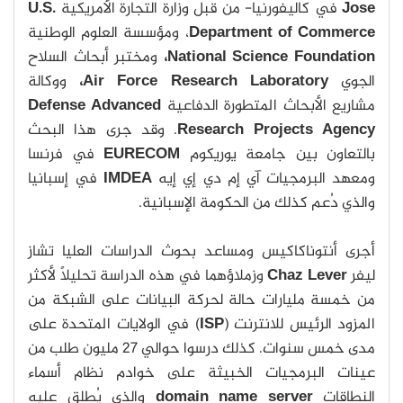
Jose
في كاليفورنيا- من قبل وزارة التجارة الأمريكية
U.S.
Department of Commerce
، ومؤسسة العلوم الوطنية
National Science Foundation،
ومختبر أبحاث السلاح
الجوي
Air Force Research Laboratory،
ووكالة
مشاريع الأبحاث المتطورة الدفاعية
Defense Advanced
Research Projects Agency
. وقد جرى هذا البحث
بالتعاون بين جامعة يوريكوم
EURECOM
في فرنسا
ومعهد البرمجيات آي إم دي إي إيه
IMDEA
في إسبانيا
والذي دُعم كذلك من الحكومة الإسبانية.
أجرى أنتوناكاكيس ومساعد بحوث الدراسات العليا تشاز
ليفر
Chaz Lever
وزملاؤهما في هذه الدراسة تحليلاً لأكثر
من خمسة مليارات حالة لحركة البيانات على الشبكة من
المزود الرئيس للانترنت (
ISP
) في الولايات المتحدة على
مدى خمس سنوات. كذلك درسوا حوالي 27 مليون طلب من
عينات البرمجيات الخبيثة على خوادم نظام أسماء
النطاقات
domain name server
والذي يُطلق عليه