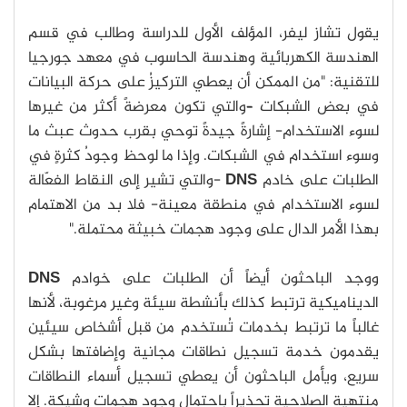
يقول تشاز ليفر، المؤلف الأول للدراسة وطالب في قسم
الهندسة الكهربائية وهندسة الحاسوب في معهد جورجيا
للتقنية: "من الممكن أن يعطي التركيزُ على حركة البيانات
في بعض الشبكات –والتي تكون معرضةً أكثر من غيرها
لسوء الاستخدام- إشارةً جيدةً توحي بقرب حدوث عبث ما
وسوء استخدام في الشبكات. وإذا ما لوحظ وجودُ كثرةٍ في
الطلبات على خادم
DNS
-والتي تشير إلى النقاط الفعّالة
لسوء الاستخدام في منطقة معينة- فلا بد من الاهتمام
بهذا الأمر الدال على وجود هجمات خبيثة محتملة."
ووجد الباحثون أيضاً أن الطلبات على خوادم
DNS
الديناميكية ترتبط كذلك بأنشطة سيئة وغير مرغوبة، لأنها
غالباً ما ترتبط بخدمات تُستخدم من قبل أشخاص سيئين
يقدمون خدمة تسجيل نطاقات مجانية وإضافتها بشكل
سريع، ويأمل الباحثون أن يعطي تسجيل أسماء النطاقات
منتهية الصلاحية تحذيراً باحتمال وجود هجمات وشيكة. إلا