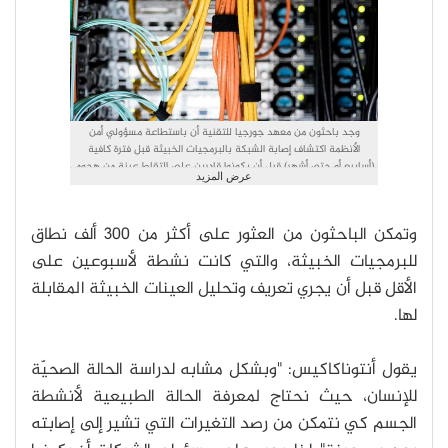
وجد باحثون من معهد جورجيا للتقنية أن باستطاعة مسؤولي أمن
الأنظمة اكتشاف إصابة الشبكة بالبرمجيات الخبيثة قبل فترة كافية
(أسابيع أو حتى أشهر) قبل أن يكونوا قادرين على التقاط عينة من هجوم
عرض المزيد
البرمجيات الخبيثة، وذلك عن طريق فحص وتحليل تدفق البيانات في
الشبكات إلى نطاقات مشبوهة.Credit: Fitrah Hamid, Georgia Tech
وتمكن الباحثون من العثور على أكثر من 300 ألف نطاق
للبرمجيات الخبيثة، والتي كانت نشطة لأسبوعين على
الأقل قبل أن يجري تعريف وتحليل العينات الخبيثة المقابلة
لها.
يقول أنتوناكاكيس: "وبشكل مشابه لدراسة الحالة الصحيّة
للإنسان، حيث نحتاج لمعرفة الحالة الطبيعية لأنشطة
الجسم كي نتمكن من رصد التغيرات التي تشير إلى إصابته