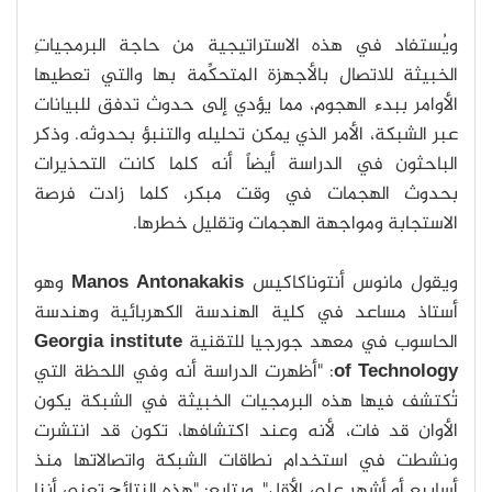
ويُستفاد في هذه الاستراتيجية من حاجة البرمجياتِ
الخبيثة للاتصال بالأجهزة المتحكِّمة بها والتي تعطيها
الأوامر ببدء الهجوم، مما يؤدي إلى حدوث تدفق للبيانات
عبر الشبكة، الأمر الذي يمكن تحليله والتنبؤ بحدوثه. وذكر
الباحثون في الدراسة أيضاً أنه كلما كانت التحذيرات
بحدوث الهجمات في وقت مبكر، كلما زادت فرصة
الاستجابة ومواجهة الهجمات وتقليل خطرها.
ويقول مانوس أنتوناكاكيس
Manos Antonakakis
وهو
أستاذ مساعد في كلية الهندسة الكهربائية وهندسة
الحاسوب في معهد جورجيا للتقنية
Georgia institute
of Technology
: "أظهرت الدراسة أنه وفي اللحظة التي
تُكتشف فيها هذه البرمجيات الخبيثة في الشبكة يكون
الأوان قد فات، لأنه وعند اكتشافها، تكون قد انتشرت
ونشطت في استخدام نطاقات الشبكة واتصالاتها منذ
أسابيع أو أشهر على الأقل". ويتابع: "هذه النتائج تعني أننا