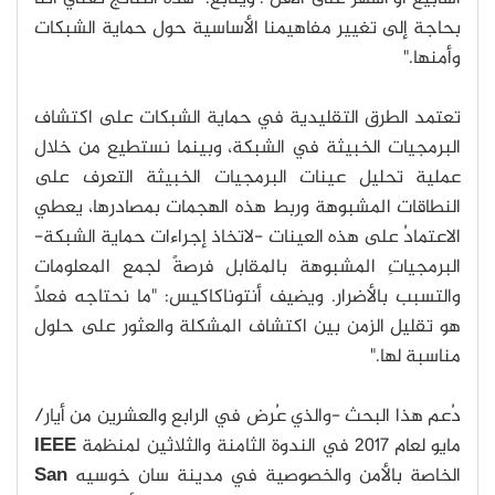
بحاجة إلى تغيير مفاهيمنا الأساسية حول حماية الشبكات
وأمنها."
تعتمد الطرق التقليدية في حماية الشبكات على اكتشاف
البرمجيات الخبيثة في الشبكة، وبينما نستطيع من خلال
عملية تحليل عينات البرمجيات الخبيثة التعرف على
النطاقات المشبوهة وربط هذه الهجمات بمصادرها، يعطي
الاعتمادُ على هذه العينات -لاتخاذ إجراءات حماية الشبكة-
البرمجياتِ المشبوهة بالمقابل فرصةً لجمع المعلومات
والتسبب بالأضرار. ويضيف أنتوناكاكيس: "ما نحتاجه فعلاً
هو تقليل الزمن بين اكتشاف المشكلة والعثور على حلول
مناسبة لها."
دُعم هذا البحث -والذي عُرض في الرابع والعشرين من أيار/
مايو لعام 2017 في الندوة الثامنة والثلاثين لمنظمة
IEEE
الخاصة بالأمن والخصوصية في مدينة سان خوسيه
San