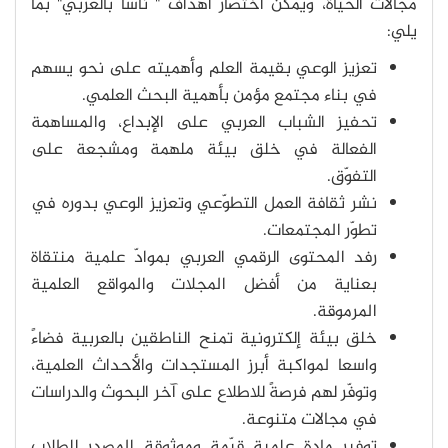
مجالات الحياة، ويمكن اختصار أهداف " ناسا بالعربي" بما
يلي:
تعزيز الوعي بقيمة العلم وأهميته على نحو يسهم
في بناء مجتمع مؤمن بأهمية البحث العلمي.
تحفيز الشباب العربي على الإبداع، والمساهمة
الفعالة في خلق بيئة ملهمة ومشجعة على
التفوّق.
نشر ثقافة العمل التطوّعي وتعزيز الوعي بدوره في
تطوّر المجتمعات.
رفد المحتوى الرقمي العربي بموادّ علمية منتقاة
بعناية من أفضل المجلات والمواقع العلمية
المرموقة.
خلق بيئة إلكترونية تمنح الناطقين بالعربية فضاءً
واسعا لمواكبة أبرز المستجدات والأحداث العلمية،
وتوفّر لهم فرصةً للاطلاع على آخر البحوث والدراسات
في مجالات متنوعة.
توفير مادة علمية قيّمة وموثوقة المصدر للطلاب