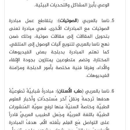
الوعي بأبرز المشاكل والتحديات البيئية.
ناسا بالعربي (
الصوتيات
): يتقاطع عمل مبادرة
الصوتيات مع المبادرات الأخرى، فهي مبادرة تعنى
بتحويل المقالات إلى مقالات صوتية، وذلك ضمن
نهج ناسا بالعربي لتنويع آليات الوصول إلى المتلقي،
كما تهتم المبادرة بدبلجة بعض الفيديوهات
المختارة، وتضم متطوعين يمتازون بجودة الإلقاء
والأداء، وفرقا فنية مختصة بأمور الدبلجة ومزامنة
الفيديوهات.
ناسا بالعربي (
طب الأسنان
): مبادرةٌ شبابيَّةٌ تَطوعيَّةٌ
هدفها تَرجمةُ ونقلُ آخر مُستجدّاتِ وأخبارِ العلومِ
الطبيَّة وخاصةً السنيَّةَ مِنها لرفعِ سويَّة المَنشوراتِ
الطبيَّة باللغة العربيَّة وجَعل الطبيبِ العربيِّ قادراً
على التواصلِ مَع العِلم بلُغته الأم. هدفُ المبادرة