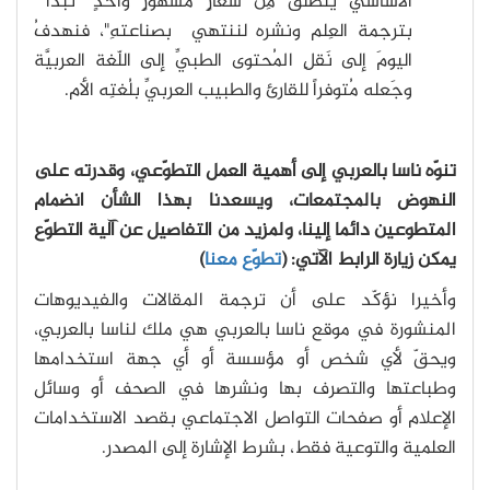
الأساسيّ ينطلقُ مِن شعارٍ مشهورٍ واحدٍ "نبدأ
بترجمة العِلم ونشره لننتهي بصناعتهِ"، فنهدفُ
اليومَ إلى نَقلِ المُحتوى الطبيِّ إلى اللّغة العربيَّة
وجَعله مُتوفراً للقارئ والطبيب العربيِّ بلُغتِه الأم.
تنوّه ناسا بالعربي إلى أهمية العمل التطوّعي، وقدرته على
النهوض بالمجتمعات، ويسعدنا بهذا الشأن انضمام
المتطوعين دائما إلينا، ولمزيد من التفاصيل عن آلية التطوّع
يمكن زيارة الرابط الآتي: (
تطوّع معنا
)
وأخيرا نؤكّد على أن ترجمة المقالات والفيديوهات
المنشورة في موقع ناسا بالعربي هي ملك لناسا بالعربي،
ويحقّ لأي شخص أو مؤسسة أو أي جهة استخدامها
وطباعتها والتصرف بها ونشرها في الصحف أو وسائل
الإعلام أو صفحات التواصل الاجتماعي بقصد الاستخدامات
العلمية والتوعية فقط، بشرط الإشارة إلى المصدر.