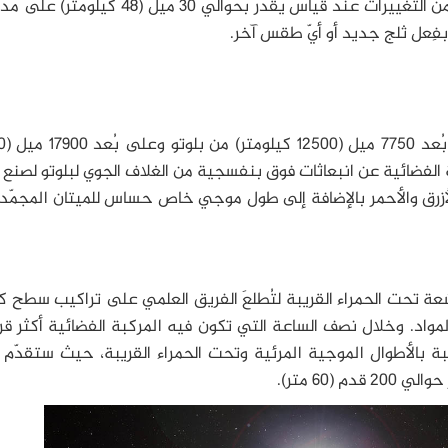
يمكن للفريق حينها مقارنة هذه الخرائط للتحقق من التغييرات عند قياس يُقدّر بحوالي 30 ميل
فِعل ثلج جديد أو أيّ طقس آخر.
عند أدنى اقترا
لفضائية عن انبعاثات فوق بنفسجية من الغلاف الجوي لبلوتو لصنع
والأزرق والأحمر بالإضافة إلى طول موجي خاص حساس للميتان المجمّ
عة تحت الحمراء القريبة لتُطلعَ الفريق العلمي على تراكيب سطح كل
واد. وخلال نصف الساعة التي تكون فيه المركبة الفضائية أكثر قرب
ريبة بالأطوال الموجية المرئية وتحت الحمراء القريبة، حيث ستقدّم
60 متر).