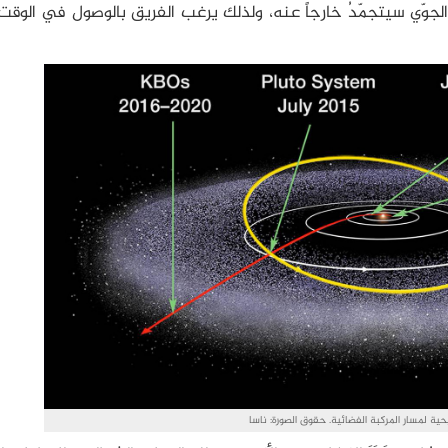
ه الجوّي سيتجمّدُ خارجاً عنه، ولذلك يرغب الفريق بالوصول في الوقت
ية لمسار المركبة الفضائية. حقوق الصورة: ناسا