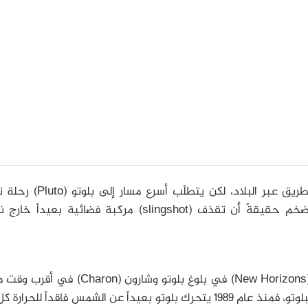
قد تكون رحلة جوية مباشرةً بالطائرة هي أسرع طريق عبر البلاد، لكن ي
المشتري، حيث تستطيع جاذبية هذا الكوكب الضخم حقيقةً أن تقذف (slingshot) مركبة فضائية بعي
يوجد سببان لرغبة الفريق العلمي لنيو هورايزونز (New Horizons) في بلوغ بلوتو وشارون 
ويتلخص الاهتمام الأوّل في الغلاف الجوي الخاص ببلوتو، فمنذ عام 1989 يتحرك بلوتو بعيداً عن الشمس فاقداً للح