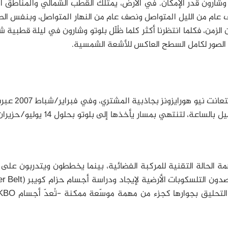
 وشارون قَدَرَ الإمكان. في الأرض، يمتلك القطب الشمالي والمناطق ا
ئرة القطبية الشمالية (Arctic Circle) نصف عام من الليل المتواصل ونصف عام من النهار المتواصل، وبنفس
الزمن، فكلما انتظرنا أكثر كلما ظُلّل بلوتو وشارون في ليلة قطبية ش
 الصور لكامل السطح العاكس للأشعة الشمسية.
خلال الإطلاق في يناير/كانون ثاني لعام 2006، استعا
هورايزون نظامَ المشتري بسرعة تزيد عن 50 ألف ميل بالساعة، لتنتهي بمسار يأخذها إل
همة الحالة التقنية للمركبة الفضائية، بينما يخططون ويتدربون على ا
مع بلوتو وشارون. وفي نفس الوقت، يستخدم الراصدون التلسكوبات ا