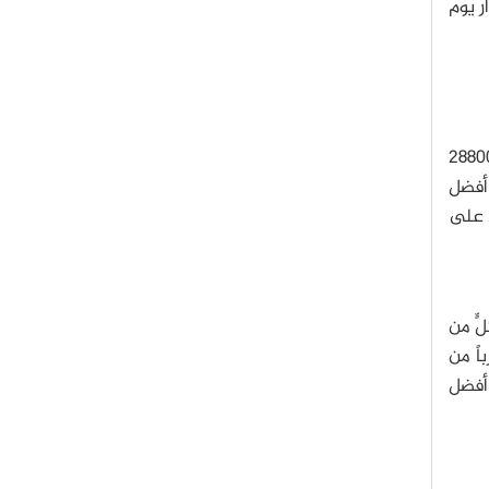
 (48 كيلومتر) على مدار يوم
ب للمركبة الفضائية ستكون على بُعد 7750 ميل (12500 كيلومتر) من بلوتو وعلى بُعد 17900 ميل (28800
 أفضل
د على
ٍّ من
اً من
 أفضل