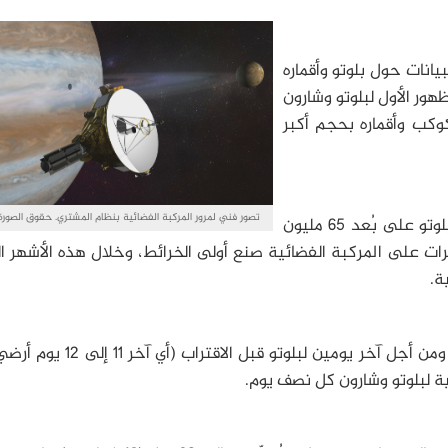
يانات حول بلوتو وأقماره
ور الأول لبلوتو وشارون
وكب وأقماره بحجم أكبر
تصور فني لمرور المركبة الفضائية بنظام المشتري. حقوق الصورة:
تفصلنا ثلاثة أشهر عن أدنى اقتراب، حين يصبح بلوتو على بُعد 65 مليون
كاميرات على المركبة الفضائية صنع أولى الخرائط، وخلال هذه الأشهر ال
ة.
يدور كلٍّ من بلوتو وشارون مرة كل 6.4 يوم أرضي، ومن أجل آخر يومين لبلوتو قب
ية لبلوتو وشارون كل نصف يوم.