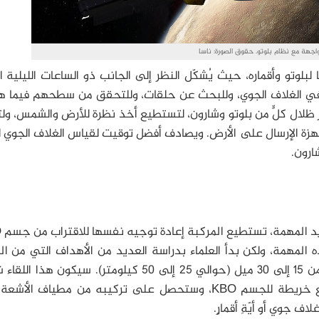
واجهة مع نظام بلوتو. حقوق الصورة: ناسا
بلوتو وأقماره، حيث يُشكّل النظر إلى الجانب ذو الساعات الليلية ا
في الغلاف الجوي، وللبحث عن حلقات، وللتحقق من سطحهم فيما ه
ر ظلال كلٍّ من بلوتو وشارون، لتستطيع أخذ نظرة للأرض والشمس، ول
أجهزة الإرسال على الأرض. ويصادف أفضل توقيت لقياس الغلاف الجوي
ارون.
حقٍ من هذه المهمة، ولكن بدأ العلماء بدراسة العديد من الأهداف التي من ا
للمركبة الوصول إليها، ويصل عرض هذه الأهداف من 15 إلى 30 ميل (حوالي 25 إلى 50 كيلومتر). سيكون 
بلقاء بلوتو، حيث ستقوم المركبة الفضائية بوضع خريطة للجسم KBO، وستحصل على تركيبه من مطياف
 جوي أو أيّةِ أقمارٍ.