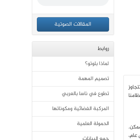
المقالات الصوتية
روابط
لماذا بلوتو؟
تصميم المهمة
تطلّب أسرع مسار إلى بلوتو (Pluto) رحلة تتجاوز
تطوع في ناسا بالعربي
داً خارج نظامنا
المركبة الفضائية ومكوناتها
الحمولة العلمية
(Charon) في أقرب وقت ممكن.
رارة كل عام،
جمع البيانات