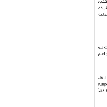
لأخرى
 الطريقة
مالية
نت نيو هورايزونز بجاذبية المشتري، وفي فبراير/شباط 2007 عبرت نيو
ى بلوتو بحلول 14 يوليو/حزيران لعام
للقاء
لأرضية لإيجاد ودراسة أجسام حزام كويبر (Kuiper Belt
Objects-KBO) التي تستطيع المركبة الفضائية التحليق بجوارها كجزء من مهمة موسّعة ممكنة -تُعدّ أجسام KBO كتلاً