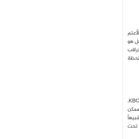
لأعتم
ل هو
تراقب
 لحظة
بعد تجاوز نظام بلوتو، وريثما توافق ناسا على تمديد المهمة، تستطيع المركبة إعادة توجيه نفسها للاقتراب من جسم KBO،
لممكن
هذا اللقاء شبيهاً
 الأشعة تحت