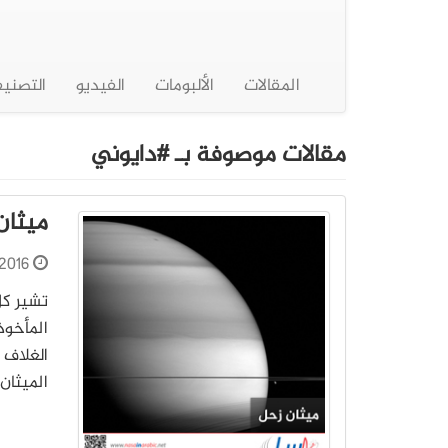
المقالات
الألبومات
الفيديو
التصني
مقالات موصوفة بـ #دايوني
ميثان
2016
تشير كل
المأخوذ
الغلاف 
الميثان