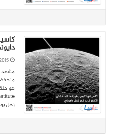
كاسين
دايون
2015
مشهد لد
زحل يوم