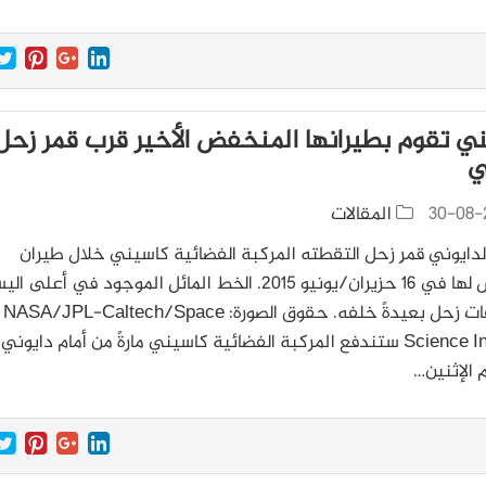
ي تقوم بطيرانها المنخفض الأخير قرب قمر زحل
ي
30-08-
المقالات
ايوني قمرِ زحل التقطته المركبة الفضائية كاسيني خلال طيران
منخفض لها في 16 حزيران/يونيو 2015. الخط المائل الموجود في أعلى ال
هو حلقات زحل بعيدةً خلفه. حقوق الصورة: NASA/JPL-Caltech/Space
Science Institute ستندفع المركبة الفضائية كاسيني مارةً من أمام دايوني
 الإثنين…