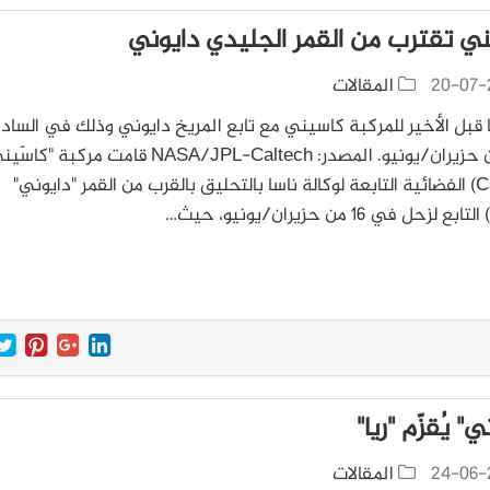
ي تقترب من القمر الجليدي دايوني
20-07-
المقالات
ما قبل الأخير للمركبة كاسيني مع تابع المريخ دايوني وذلك في السا
عشر من حزيران/يونيو. المصدر: NASA/JPL-Caltech قامت مركبة "كا
(Cassini) الفضائية التابعة لوكالة ناسا بالتحليق بالقرب من القمر "دايوني"
ي" يُقزّم "ريا"
24-06-
المقالات