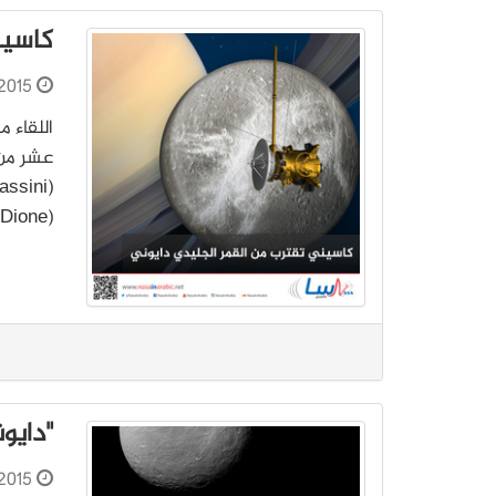
كاسين
2015
اللقاء 
(Dione) التابع لزحل في 16 من حزيران/يونيو، حيث…
"دايون
2015