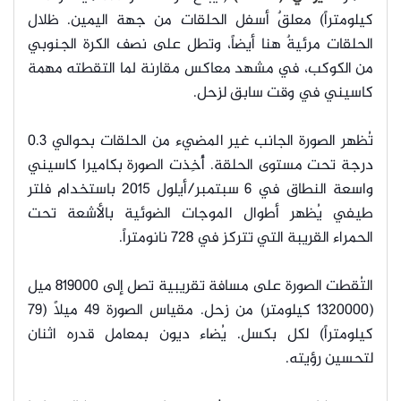
كيلومتراً) معلقٌ أسفل الحلقات من جهة اليمين. ظلال
الحلقات مرئيةٌ هنا أيضاً، وتطل على نصف الكرة الجنوبي
من الكوكب، في مشهد معاكس مقارنة لما التقطته مهمة
كاسيني في وقت سابق لزحل.
تُظهر الصورة الجانب غير المضيء من الحلقات بحوالي 0.3
درجة تحت مستوى الحلقة. أُخِذت الصورة بكاميرا كاسيني
واسعة النطاق في 6 سبتمبر/أيلول 2015 باستخدام فلتر
طيفي يُظهر أطوال الموجات الضوئية بالأشعة تحت
الحمراء القريبة التي تتركز في 728 نانومتراً.
التُقطت الصورة على مسافة تقريبية تصل إلى 819000 ميل
(1320000 كيلومتر) من زحل. مقياس الصورة 49 ميلاً (79
كيلومتراً) لكل بكسل. يُضاء ديون بمعامل قدره اثنان
لتحسين رؤيته.