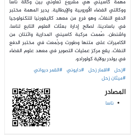
مهمة كاسيني هي مشروع تعاوني بين وكالة ناسا
ووكالتي الفضاء الأوروبية والإيطالية. يدير المهمة مختبر
الدفع النفاث، وهو فرع من معهد كاليفورنيا للتكنولوجيا
في باسادينا، لصالح إدارة بعثات العلوم التابع لناسا،
واشنطن. صُممت مركبة كاسيني المدارية واثنتان من
الكاميرات على متنها وطورت وجُمعت في مختبر الدفع
النفاث. يقع مركز عمليات التصوير في معهد علوم الفضاء
في بولدر بولاية كولورادو.
#زحل
#اقمار زحل
#دايوني
#القمر ديواني
#ميثان زحل
المصادر
ناسا