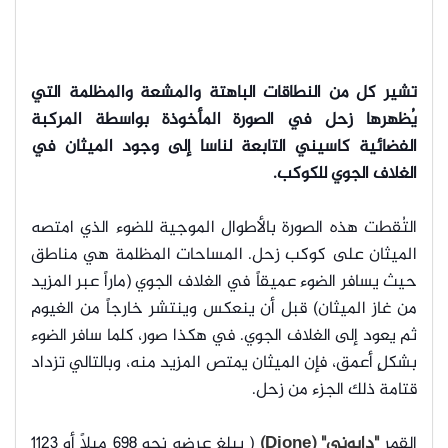
تشير كل من النطاقات الباهتة والمشعة والمظلمة التي
يُظهرها زحل في الصورة المأخوذة بواسطة المركبة
الفضائية كاسيني التابعة لناسا إلى وجود الميثان في
الغلاف الجوي للكوكب.
التُقطت هذه الصورة بالأطوال الموجية للضوء الذي امتصه
الميثان على كوكب زحل. المساحات المظلمة هي مناطق
حيث يسافر الضوء عميقاً في الغلاف الجوي (ماراً عبر المزيد
من غاز الميثان) قبل أن ينعكس وينتشر خارجاً من الغيوم
ثم يعود إلى الغلاف الجوي. في هكذا صور، كلما سافر الضوء
بشكلٍ أعمق، فإن الميثان يمتص المزيد منه، وبالتالي تزداد
قتامة ذلك الجزء من زحل.
القمر
"دايوني" (Dione)
( يبلغ عرضه نحو 698 ميلاً أو 1123