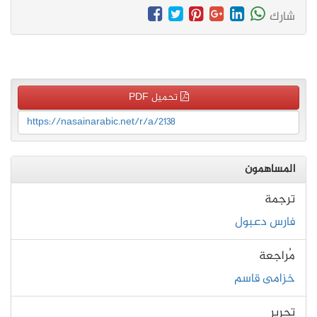
شارك
تحميل PDF
https://nasainarabic.net/r/a/2138
المساهمون
ترجمة
فارس دعبول
مُراجعة
خزامى قاسم
تحرير