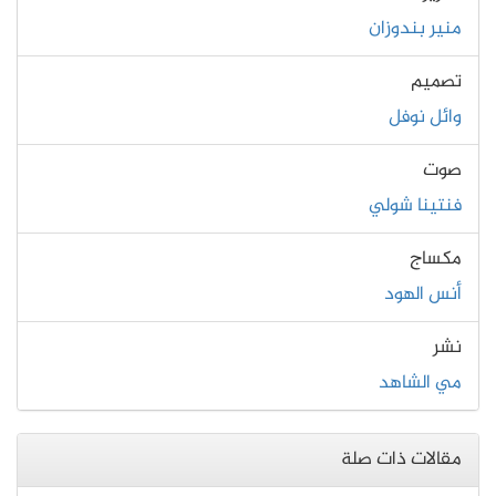
منير بندوزان
تصميم
وائل نوفل
صوت
فنتينا شولي
مكساج
أنس الهود
نشر
مي الشاهد
مقالات ذات صلة