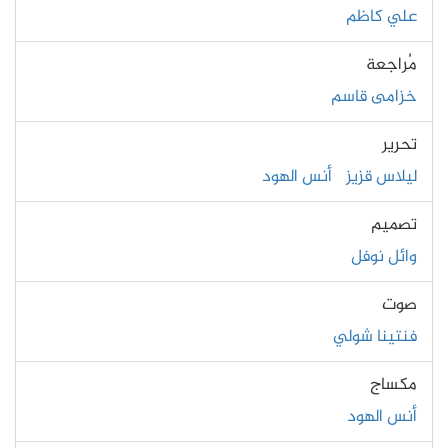
علي كاظم
مُراجعة
خزامى قاسم
تحرير
ليلاس قزيز
أنس الهود
تصميم
وائل نوفل
صوت
فنتينا شولي
مكساج
أنس الهود