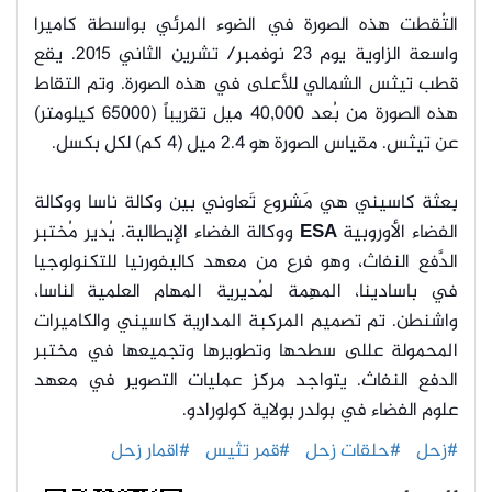
التُقطت هذه الصورة في الضوء المرئي بواسطة كاميرا
واسعة الزاوية يوم 23 نوفمبر/ تشرين الثاني 2015. يقع
قطب تيثس الشمالي للأعلى في هذه الصورة. وتم التقاط
هذه الصورة من بُعد 40,000 ميل تقريباً (65000 كيلومتر)
عن تيثس. مقياس الصورة هو 2.4 ميل (4 كم) لكل بكسل.
بِعثة كاسيني هي مَشروع تَعاوني بين وكالة ناسا ووكالة
الفضاء الأوروبية
ESA
ووكالة الفضاء الإيطالية. يُدير مُختبر
الدَّفع النفاث، وهو فرع من معهد كاليفورنيا للتكنولوجيا
في باسادينا، المهِمة لمُديرية المهام العلمية لناسا،
واشنطن. تم تصميم المركبة المدارية كاسيني والكاميرات
المحمولة عللى سطحها وتطويرها وتجميعها في مختبر
الدفع النفاث. يتواجد مركز عمليات التصوير في معهد
علوم الفضاء في بولدر بولاية كولورادو.
#زحل
#حلقات زحل
#قمر تثيس
#اقمار زحل