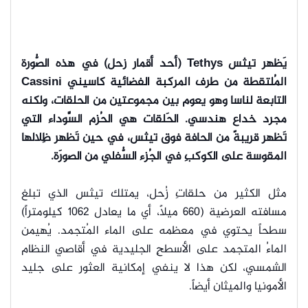
يَظهر تيثس Tethys (أحد أقمار زحل) في هذه الصُّورة
المُلتقطة من طرف المركبة الفضائية كاسيني Cassini
التابعة لناسا وهو يعوم بين مجموعتين من الحلقات، ولكنه
مجرد خداع هندسي. الحَلقات هي الحُزم السَّوداء التي
تَظهر قريبةً من الحا
فة فوق تيثس، في حين تَظهر ظِلالها
المقوسة على الكوكبِ في الجُزء السُّفلي من الصورَة.
مثل الكثير من حلقاتِ زُحل، يمتلك تيثس الذي تبلغ
مسافته العرضية (660 ميلاً، أي ما يعادل 1062 كيلومتراً)
سطحاً يحتوي في معظمه على الماء المُتجمد. يُهيمن
الماءُ المتجمد على الأسطحِ الجليدية في أقاصي النظام
الشمسي، لكن هذا لا ينفي إمكانية العثور على جليد
الأمونيا والميثان أيضاً.