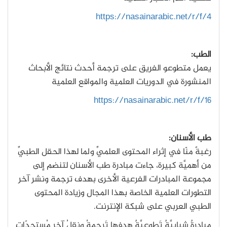
https://nasainarabic.net/r/f/4
الطب:
يعمل متطوعو الفريق على ترجمة أحدث نتائج الأبحاث
المنشورة في الدوريات العلمية والمواقع العلمية
https://nasainarabic.net/r/f/16
طب الأسنان:
رغبةً منّا في إثراء المحتوى العلميِّ ولما لهذا الحقل الطبيِّ
من أهميَّة كبيرة، جاءت مبادرة طب الأسنان لتنضم إلى
مجموعة المبادرات الفرعية الأخرى بهدف ترجمة ونشر آخر
التطورات العلمية الخاصة بهذا المجال وزيادة المحتوى
الطبي العربي على شبكة الإنترنت.
مبادرةٌ شبابيَّةٌ تَطوعيَّةٌ هدفها تَرجمةُ ونقلُ آخر مُستجدّاتِ