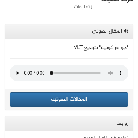
) تعليقات
المقال الصوتي
"جواهرُ كونيّة" بتوقيع VLT
المقالات الصوتية
روابط