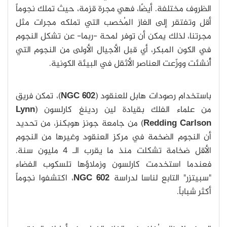
الظروف مختلفة. أيضًا، فهي مجرة قزمة، حيث تملك نجوماً
أقل وتفتقر إلى الغاز المُخصب التي تملكه مجرات مثل
مجرتنا، لذلك يمكن أن توفر لمحة -ربما- عن تشكل النجوم
في الكون المبكر، أي قبل الأجيال الأولى من النجوم التي
أُنشئت ووزّعت العناصر الأثقل في البيئة الكونية.
باستخدام رصودات هابل للعنقود (
NGC 602
)، تمكن فريق
من علماء الفلك بقيادة لين ردينغ كارلسون (
Lynn
Redding Carlson
) من جامعة جونز هوبكنز، من تحديد
أن النجوم الضخمة في مركز العنقود وغيرها من النجوم
الأقل ضخامة تشكلت منذ ما يقرب الـ 4 مليون سنة.
فعندما استخدمت كارلسون وزملاؤها تلسكوب الفضاء
"سبيتزر" التابع لناسا لدراسة
NGC 602
، اكتشفوا نجوماً
أكثر شباباً.