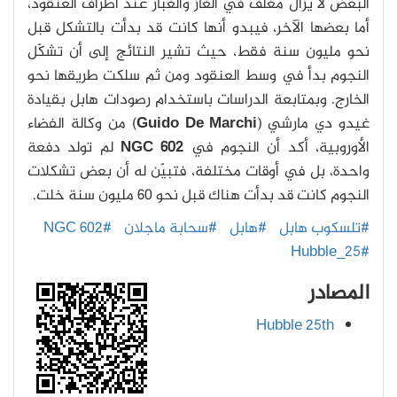
البعض لا يزال مُغلف في الغاز والغبار عند أطراف العنقود،
أما بعضها الآخر، فيبدو أنها كانت قد بدأت بالتشكل قبل
نحو مليون سنة فقط، حيث تشير النتائج إلى أن تشكّل
النجوم بدأ في وسط العنقود ومن ثم سلكت طريقها نحو
الخارج. وبمتابعة الدراسات باستخدام رصودات هابل بقيادة
غيدو دي مارشي (
Guido De Marchi
) من وكالة الفضاء
الأوروبية، أكد أن النجوم في
NGC 602
لم تولد دفعة
واحدة، بل في أوقات مختلفة، فتبيّن له أن بعض تشكلات
النجوم كانت قد بدأت هناك قبل نحو 60 مليون سنة خلت.
#تلسكوب هابل
#هابل
#سحابة ماجلان
#NGC 602
#Hubble_25
المصادر
Hubble 25th