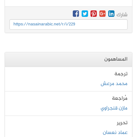
شارك
https://nasainarabic.net/r/i/229
المساهمون
ترجمة
محمد مرعش
مُراجعة
مازن قنجراوي
تحرير
عماد نعسان