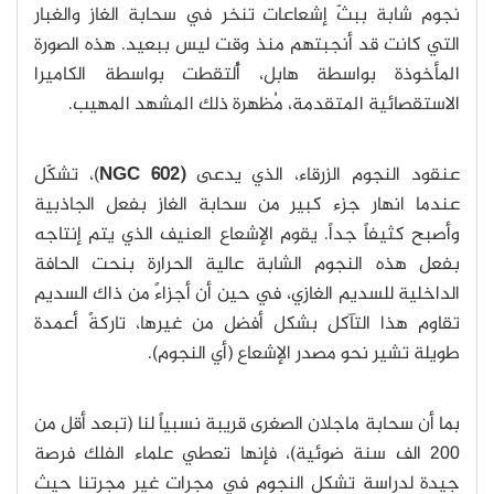
نجوم شابة ببثّ إشعاعات تنخر في سحابة الغاز والغبار
التي كانت قد أنجبتهم منذ وقت ليس ببعيد. هذه الصورة
المأخوذة بواسطة هابل، أُلتقطت بواسطة الكاميرا
الاستقصائية المتقدمة، مُظهرة ذلك المشهد المهيب.
عنقود النجوم الزرقاء، الذي يدعى
(NGC 602
)، تشكّل
عندما انهار جزء كبير من سحابة الغاز بفعل الجاذبية
وأصبح كثيفاً جداً. يقوم الإشعاع العنيف الذي يتم إنتاجه
بفعل هذه النجوم الشابة عالية الحرارة بنحت الحافة
الداخلية للسديم الغازي، في حين أن أجزاءً من ذاك السديم
تقاوم هذا التآكل بشكل أفضل من غيرها، تاركةً أعمدة
طويلة تشير نحو مصدر الإشعاع (أي النجوم).
بما أن سحابة ماجلان الصغرى قريبة نسبياً لنا (تبعد أقل من
200 الف سنة ضوئية)، فإنها تعطي علماء الفلك فرصة
جيدة لدراسة تشكل النجوم في مجرات غير مجرتنا حيث