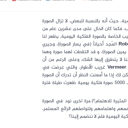
ية، حيث أنه بالنسبة للبعض، لا تزال الصورة
ب. فكما كان الحال على مدى عشرين عام من
 الخاصة بالصورة الفلكية اليومية, يظهر لنا
Rob
المُجِد أحياناً (في يسار الصورة)، وجيري
في يمين الصورة)، و قد التقطت لهما صورة وهما
 لا يتطرق إليها الشك، وعلى الرغم من أن
Vermeer
غريب الأطوار، والتي عرضت في
مكن لك إذا ما أمعنت النظر أن تدرك أن الصورة
قد تمت إعادة ضبطها رقمياً باستعمال ما يفوق الـ 5000 صورة فلكية يومية ظهرت طيلة فترة
لمثيرة للاهتمام؟).مرة اخرى نود في الصورة
عمهم واهتمامهم ولتواصلهم الرائع المستمر،
ة اليومية فلمَ لا ننضمم إلينا؟