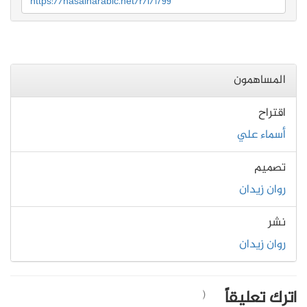
https://nasainarabic.net/r/i/1799
المساهمون
اقتراح
أسماء علي
تصميم
روان زيدان
نشر
روان زيدان
اترك تعليقاً
(