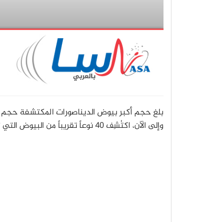
بلغ حجم أكبر بيوض الديناصورات المكتشفة حجم ك
وإلى الآن، اكتُشِف 40 نوعاً تقريباً من البيوض التي تعود لديناصورات مختلفة.