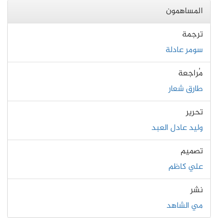
المساهمون
ترجمة
سومر عادلة
مُراجعة
طارق شعار
تحرير
وليد عادل العبد
تصميم
علي كاظم
نشر
مي الشاهد