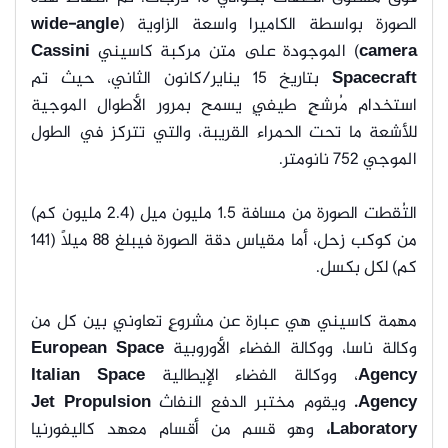
الصورة بواسطة الكاميرا واسعة الزاوية (
wide-angle
camera
) الموجودة على متن مركبة كاسيني
Cassini
Spacecraft
بتاريخ 15 يناير/كانون الثاني، حيث تم
استخدام مُرشحٍ طيفيٍ يسمح بمرور الأطوال الموجية
للأشعة ما تحت الحمراء القريبة، والتي تتركز في الطول
الموجي 752 نانومتر.
التُقطت الصورة من مسافة 1.5 مليون ميل (2.4 مليون كم)
من كوكب زحل، أما مقياس دقة الصورة فيبلغ 88 ميلاً (141
كم) لكل بكسل.
مهمة كاسيني هي عبارة عن مشروعٍ تعاونيٍ بين كل من
وكالة ناسا، ووكالة الفضاء الأوروبية
European Space
Agency
، ووكالة الفضاء الإيطالية
Italian Space
Agency.
ويقوم مختبر الدفع النفاث
Jet Propulsion
Laboratory،
وهو قسم من أقسام معهد كاليفورنيا