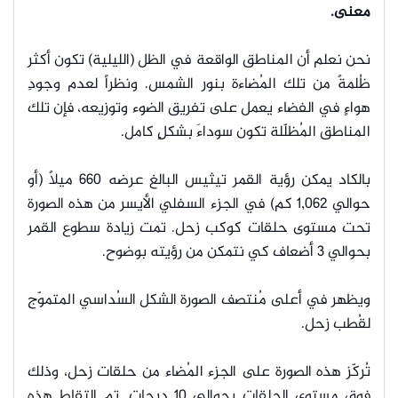
معنى.
نحن نعلم أن المناطق الواقعة في الظل (الليلية) تكون أكثر
ظُلمةً من تلك المُضاءة بنور الشمس. ونظراً لعدم وجودِ
هواءٍ في الفضاء يعمل على تفريق الضوء وتوزيعه، فإن تلك
المناطق المُظلّلة تكون سوداءَ بشكلٍ كامل.
بالكاد يمكن رؤية القمر تيثيس البالغ عرضه 660 ميلاً (أو
حوالي 1,062 كم) في الجزء السفلي الأيسر من هذه الصورة
تحت مستوى حلقات كوكب زحل. تمت زيادة سطوع القمر
بحوالي 3 أضعاف كي نتمكن من رؤيته بوضوح.
ويظهر في أعلى مُنتصف الصورة الشكل السُداسي المتموّج
لقُطب زحل.
تُركّز هذه الصورة على الجزء المُضاء من حلقات زحل، وذلك
فوق مستوى الحلقات بحوالي 10 درجات.
تم التقاط هذه