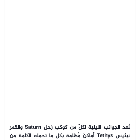
تُعد الجوانب الليلية لكلّ من كوكب زحل Saturn والقمر
تيثيس Tethys أماكنَ مُظلمة بكل ما تحمله الكلمة من