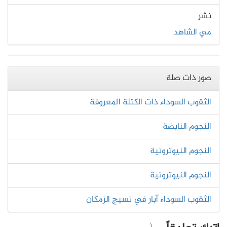
نشر
مي الشاهد
صور ذات صلة
ﺍﻟﺜﻘﻮﺏ ﺍﻟﺴﻮﺩﺍﺀ ﺫﺍﺕ ﺍﻟﻜﺘﻠﺔ ﺍﻟﻤﻌﺮﻭﻓﺔ
النجوم النابضة
النجوم النيوترونية
النجوم النيوترونية
الثقوب السوداء آبار في نسيج الزمكان
(