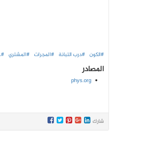
#الكون
#درب التبانة
#المجرات
#المشتري
#ج
المصادر
phys.org
شارك