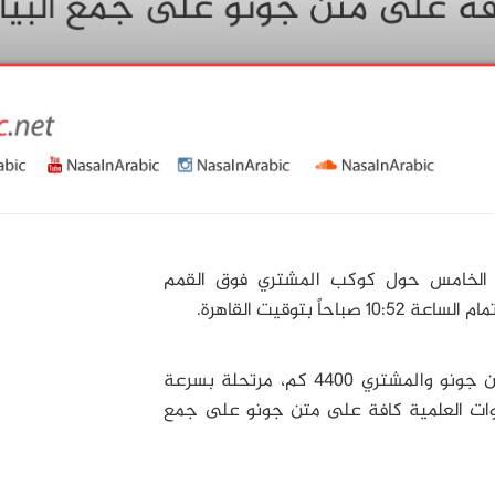
الخامس حول كوكب المشتري فوق القمم
في هذا التحليق، ستكون أقرب مسافة فاصلة بين جونو والمشتري 4400 كم، مرتحلة بسرعة
لأدوات العلمية كافة على متن جونو على جمع