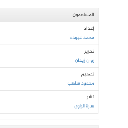
المساهمون
إعداد
محمد عبوده
تحرير
روان زيدان
تصميم
محمود سلهب
نشر
سارة الراوي