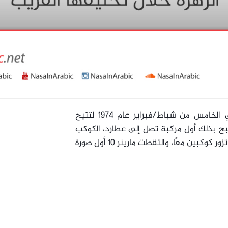
بجانب الزهرة في الخامس من شباط/فبراير عام 1974 لتتيح
ح بذلك أول مركبة تصل إلى عطارد، الكوكب
الأقرب لشمسنا، وبالفعل كانت مارينر 10 أول مركبة تزور كوكبين معًا، والتقطت مارينر 10 أول صورة