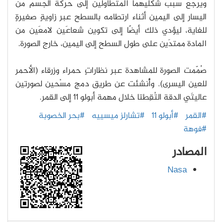
ويرجع سبب شكليهما المتطاولَين إلى حركة الجسم من
اليسار إلى اليمين أثناء ارتطامه بالسطح عبر زاويةٍ صغيرةٍ
للغاية، ليؤدي ذلك أيضًا إلى تكوين شعاعَين لامعَين من
المادة ممتدَين على طول السطح إلى اليمين، خارج الصورة.
صُمّمت الصورة للمشاهدة عبر نظاراتٍ حمراء وزرقاء (الأحمر
للعين اليسرى). وأُنشئت عن طريق دمج مسْحين لصورتين
عاليتَي الدقة التُقِطتا خلال مهمة أبولو 11 إلى القمر.
#القمر
#أبولو 11
#تشارلز ميسييه
#بحر الخصوبة
#فوهة
المصادر
Nasa