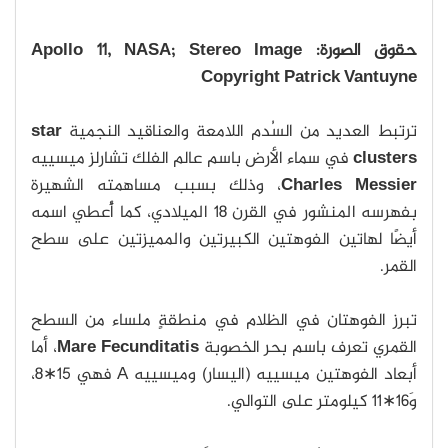
حقوق الصورة: Apollo 11, NASA; Stereo Image
Copyright Patrick Vantuyne
ترتبط العديد من السُدم اللامعة والعناقيد النجمية
star
clusters
في سماء الأرض باسم عالم الفلك تشارلز ميسييه
Charles Messier
، وذلك بسبب مساهمته الشهيرة
بفهرسه المنشور في القرن 18 الميلادي، كما أُعطي اسمه
أيضًا لهاتين الفوهتين الكبيرتين والمميزتين على سطح
القمر.
تبرز الفوهتان في الظلام في منطقةٍ ملساء من السطح
القمري تعرف باسم بحر الخصوبة
Mare Fecunditatis
، أما
أبعاد الفوهتين ميسييه (اليسار) وميسييه A فهي 15∗8،
وَ16∗11 كيلومتر على التوالي.