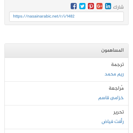
شارك
https://nasainarabic.net/r/i/1482
المساهمون
ترجمة
ريم محمد
مُراجعة
خزامى قاسم
تحرير
رأفت فياض