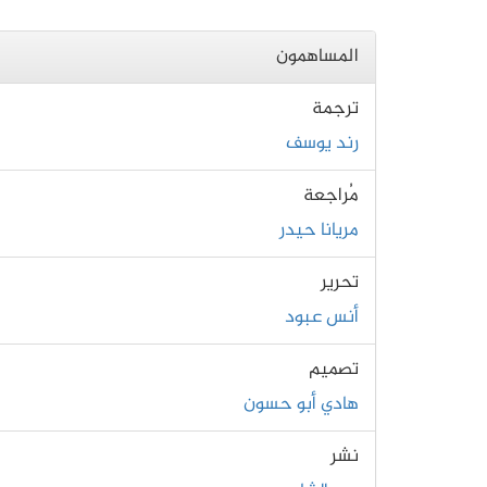
المساهمون
ترجمة
رند يوسف
مُراجعة
مريانا حيدر
تحرير
أنس عبود
تصميم
هادي أبو حسون
نشر