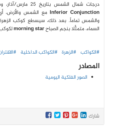
درجات شمال الشمس بتاريخ 25 مارس/آذار، وبعدها يصل الكوكب إلى "الاقتران السفليّ"
Inferior Conjunction
مع الشمس والأرض، أي 
والشمس تماماً. بعد ذلك، سيسطع كوكب الزهرة 
السماء، متمثّلاً بنجم الصباح
morning star
لكوكب 
#الكواكب
#الزهرة
#الكواكب الداخلية
#الاقترا
المصادر
الصور الفلكية اليومية
شارك