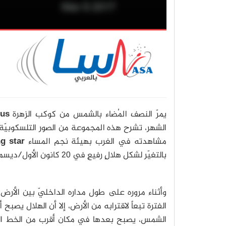
يمرّ النصف المُضاء بالشمس من كوكب الزهرة
Venus
الشهر، تشرح هذه المجموعة من الصور التلسكوبيّة ال
مشاهدته في الغرب بهيئة نجم المساء
g star
بالتغيّر لشكل هلالٍ رفيعٍ في 20 كانون الأول/ديسمبر من عام 2016 وصولاً لتاريخ 10 آذار/مارس.
وأثناء مروره على طول مداره الداخليّ بين الأرض وا
الفترة تبعاً لاقترابه من الأرض، إلا أن الهلال يصب