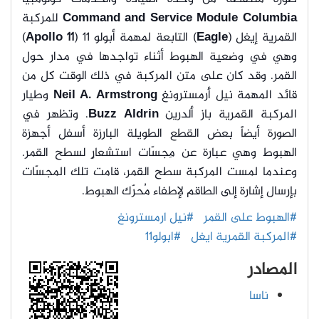
Columbia
Command and Service Module
للمركبة
القمرية إيغل (
Eagle
) التابعة لمهمة أبولو 11 (
Apollo 11
)
وهي في وضعية الهبوط أثناء تواجدها في مدار حول
القمر. وقد كان على
متن المركبة في ذلك الوقت كل من
قائد المهمة نيل أرمسترونغ
Neil A. Armstrong
وطيار
المركبة القمرية باز ألدرين
Buzz Aldrin
. وتظهر في
الصورة أيضاً بعض القطع الطويلة البارزة أسفل أجهزة
الهبوط وهي عبارة عن مِجسّات استشعارٍ لسطح القمر.
وعندما لمست المركبة سطح القمر، قامت تلك المجسّات
بإرسال إشارة إلى الطاقم لإطفاء مُحرّك الهبوط.
#الهبوط على القمر
#نيل ارمسترونغ
#المركبة القمرية ايغل
#ابولو11
المصادر
ناسا