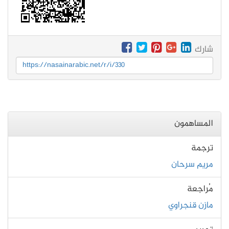
شارك
https://nasainarabic.net/r/i/330
المساهمون
ترجمة
مريم سرحان
مُراجعة
مازن قنجراوي