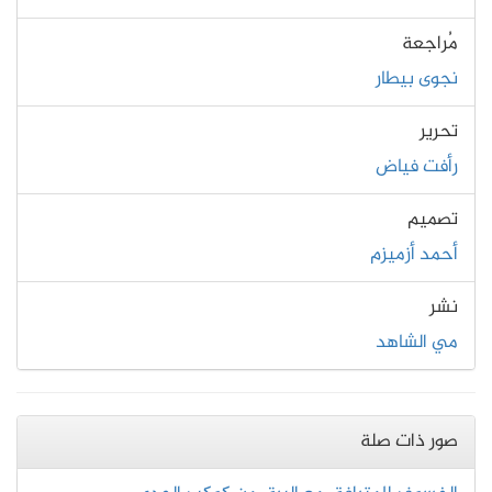
مُراجعة
نجوى بيطار
تحرير
رأفت فياض
تصميم
أحمد أزميزم
نشر
مي الشاهد
صور ذات صلة