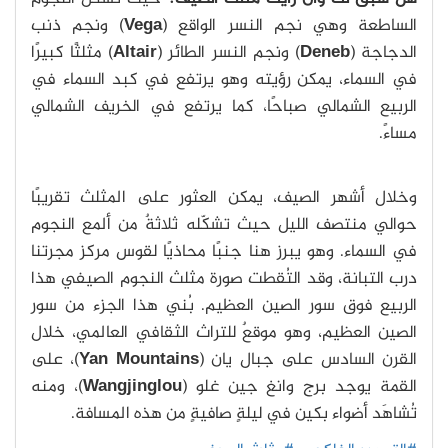
الساطعة وهي نجم النسر الواقع (
Vega
) ونجم ذنب
الدجاجة (
Deneb
) ونجم النسر الطائر (
Altair
) مثلثًا كبيرًا
في السماء، يمكن رؤيته وهو يرتفع في كبد السماء في
الربيع الشمالي صباحًا، كما يرتفع في الخريف الشمالي
مساءً.
وخلال أشهر الصيف، يمكن العثور على المثلث تقريبًا
حوالي منتصف الليل حيث تشكّله ثلاثةٌ من ألمع النجوم
في السماء. وهو يبرز هنا جنبًا محاذيًا لقوس مركز مجرتنا
درب التبانة، وقد التُقطت صورة مثلث النجوم الصيفي هذا
الربيع فوق سور الصين العظيم. بُني هذا الجزء من سور
الصين العظيم، وهو موقعٌ للتراث الثقافي العالمي، خلال
القرن السادس على جبال يان (
Yan Mountains
)، على
القمة يوجد برج وانغ جين غلو (
Wangjinglou
)، ومنه
تُشاهَد أضواء بكين في ليلةٍ صافيةٍ من هذه المسافة.