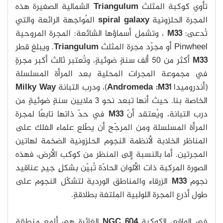
تأوي كوكبة المثلث
Triangulum
الشمالية الصغيرة هذه
المجرة الحلزونية
spiral galaxy
المُواجهة الرائعة والتي
تُدعى:
M33
، وتشمل أسماؤها الشائعة: المجرة المروحية
Pinwheel أو مجرّد مجرة المثلث
Triangulum
. ويبلغ قطر
M33
أكثر من 50 ألف سنةٍ ضوئيةٍ، وتُعتبر ثالث أكبر مجرةٍ
في مجموعة المجرات المحلية بعد المرأة المسلسلة
(أندروميدا
Andromeda :M31
)، ودرب التبانة
Milky Way
الخاصة بنا. حيث أنها تبعد نحو 3 ملايين سنةٍ ضوئيةٍ من
درب التبانة، ويُعتقد أنّ
M33
في حدّ ذاتها تابعًا لمجرة
المرأة المسلسلة ومن المرجّح أن يطّلع علماء الفلك على
المناظر الخلابة لأنظمة النجوم الحلزونية الضخمة لهاتين
المجرتين. أما بالنسبة إلى المنظر من كوكب الأرض، فهذه
الصورة المركبة ذات الألوان الحادّة تُبيّن بشكلٍ جيدٍ عناقيد
نجوم
M33
الزرقاء والمناطق الوردية لتشكّل النجوم على
طول أذرع المجرة اللولبية الملتفة بطلاقةٍ.
في الواقع، الكوكبة
NGC 604
الغائرة هي ألمع منطقة