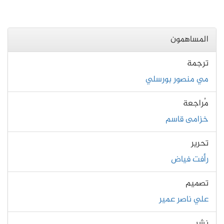
المساهمون
ترجمة
مي منصور بورسلي
مُراجعة
خزامى قاسم
تحرير
رأفت فياض
تصميم
علي ناصر عمير
نشر