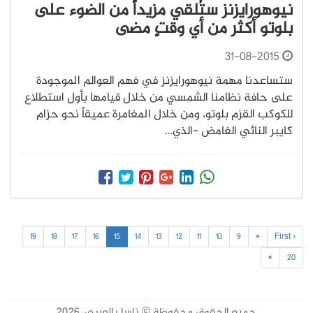
نيوهورايزنز ستُلقي مزيداً من الضوء على
بلوتو أكثر من أي وقتٍ مضى
31-08-2015
ستساعدنا مهمة نيوهورايزنز في فهم العوالم الموجودة
على حافة نظامنا الشمسي من خلال قيامها بأول استطلاع
للكوكب القزم بلوتو، ومن خلال المغامرة عميقاً نحو حزام
كايبر النائي الغامض -الذي…
19
18
17
16
15
14
13
12
11
10
9
«
‹ First
»
20
جميع الحقوق محفوظة © ناسا بالعربي، 2026