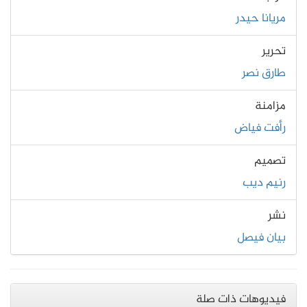
مريانا حيدر
تحرير
طارق نصر
مزامنة
رأفت فياض
تصميم
رنيم ديب
نشر
بيان فيصل
فيديوهات ذات صلة