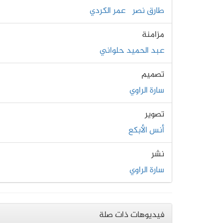
طارق نصر
عمر الكردي
مزامنة
عبد الحميد حلواني
تصميم
سارة الراوي
تصوير
أنس الأبكع
نشر
سارة الراوي
فيديوهات ذات صلة