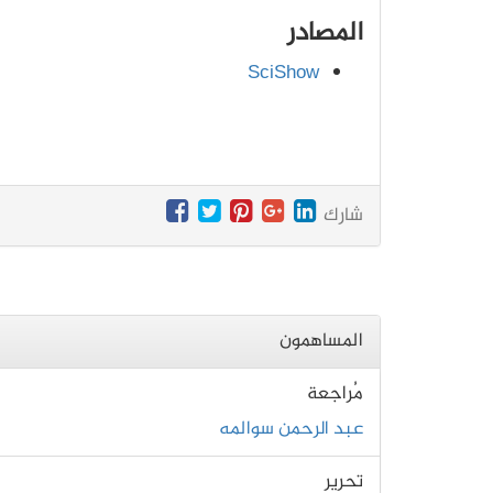
المصادر
SciShow
شارك
المساهمون
مُراجعة
عبد الرحمن سوالمه
تحرير