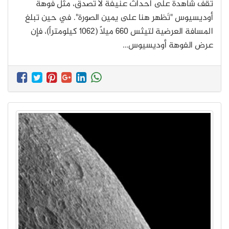
تقف شاهدةً على أحداث عنيفة لا تُصدق، مثل فوهة
أوديسيوس "تَظهر هنا على يمين الصورة". في حين تبلغ
المسافة العرضية لتيثس 660 ميلاً (1062 كيلومتراً)، فإن
عرض الفوهة أوديسيوس…