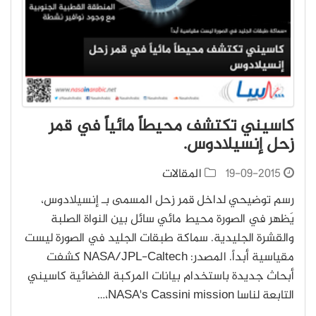
كاسيني تكتشف محيطاً مائياً في قمر
زحل إنسيلادوس.
19-09-2015
المقالات
رسم توضيحي لداخل قمر زحل المسمى بـ إنسيلادوس،
يَظهر في الصورة محيط مائي سائل بين النواة الصلبة
والقشرة الجليدية. سماكة طبقات الجليد في الصورة ليست
مقياسية أبداً. المصدر: NASA/JPL-Caltech كشفت
أبحاث جديدة باستخدام بيانات المركبة الفضائية كاسيني
التابعة لناسا NASA's Cassini mission،…