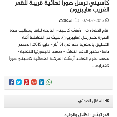
كاسيني تُرسل صوراً نهائية قريبة للقمر
الغريب هايبريون
07-06-2015
المقالات
قام العلماء في مَهمّة كاسيني التابعة لناسا بمعالجة هذه
الصورة لقمر زحل (هايبريون)، حيث تم التقاطها أثناء
التحليق بالمقربة منه في 31 أيار - مايو 2015. المصدر:
ناسا/مختبر الدفع النفاث - معهد كاليفورنيا للتقنية/
معهد علوم الفضاء. أَرسَلت المركبة الفضائية كاسيني صوراً
لاقترابها…
المقال الصوتي
قمر تيثس: الظِّلال والجليد