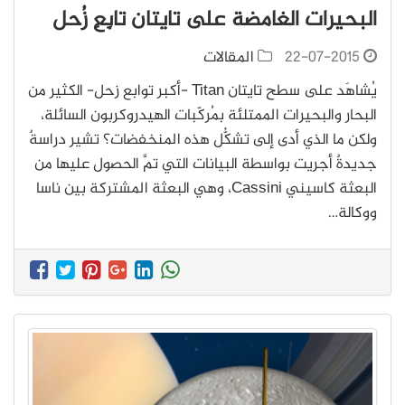
البحيرات الغامضة على تايتان تابِعِ زُحل
22-07-2015
المقالات
يُشاهَد على سطح تايتان Titan -أكبر توابع زحل- الكثير من
البحار والبحيرات الممتلئة بمُركّبات الهيدروكربون السائلة،
ولكن ما الذي أدى إلى تشكُّل هذه المنخفضات؟ تشير دراسةٌ
جديدةٌ أجريت بواسطة البيانات التي تمَّ الحصول عليها من
البعثة كاسيني Cassini، وهي البعثة المشتركة بين ناسا
ووكالة…