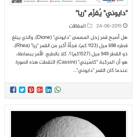
"دايوني" يُقزّم "ريا"
24-06-2015
المقالات
هل أصبح قمر زحل المسمى "دايوني" (Dione)، والذي يبلغ
قطره 698 ميل (1123 كم)، فجأةً أكبر من القمر "ريا" (Rhea)،
ذو القطر 949 ميل (1527كم)؟، كلا بالطبع. الأمر ببساطة،
هو أن المركبة "كاسّيني" (Cassini) التقطت هذه الصورة
عندما كان القمر "دايوني"…