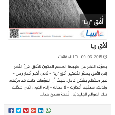
أُفُق رِيا
09-06-2015
المقالات
بصرْف النظر عن طبيعة الجسم المكون للأفق، فإنّ النّظر
إلى الأفق يُحفّز التّفكير. أفق "رِيا" - ثاني أكبر أقمار زحل -
غير منتَظم بشكلٍ كامل، حيث أن الفوّهات كانت قد مزّقته،
ولذلك، ستتّجه أفكارك - لا محالة - إلى القوى الّتي شكّلت
تلك العوالم الجليديّة. نُحِتَ سطح هذا…