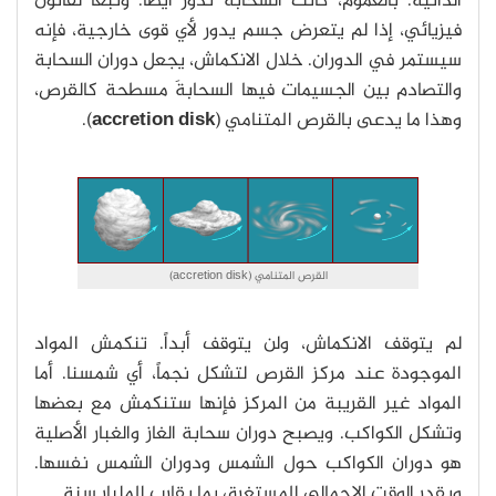
الذاتية. بالعموم، كانت السحابة تدور أيضاً. وتبعاً لقانون
فيزيائي، إذا لم يتعرض جسم يدور لأي قوى خارجية، فإنه
سيستمر في الدوران. خلال الانكماش، يجعل دوران السحابة
والتصادم بين الجسيمات فيها السحابةَ مسطحة كالقرص،
وهذا ما يدعى بالقرص المتنامي (
accretion disk
).
القرص المتنامي (accretion disk)
لم يتوقف الانكماش، ولن يتوقف أبداً. تنكمش المواد
الموجودة عند مركز القرص لتشكل نجماً، أي شمسنا. أما
المواد غير القريبة من المركز فإنها ستنكمش مع بعضها
وتشكل الكواكب. ويصبح دوران سحابة الغاز والغبار الأصلية
هو دوران الكواكب حول الشمس ودوران الشمس نفسها.
ويقدر الوقت الإجمالي المستغرق بما يقارب المليار سنة.