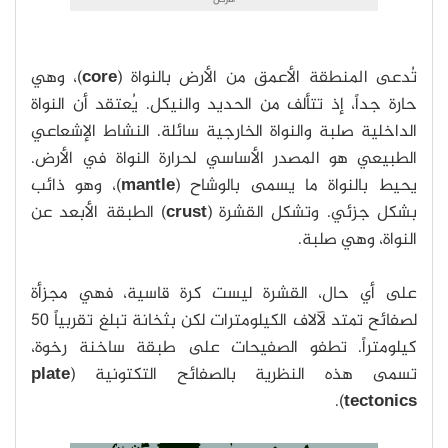
تُدعى المنطقة الأعمق من الأرض بالنواة (
core
)، وهي
حارة جداً، إذ تتألف من الحديد والنيكل. يُعتقد أن النواة
الداخلية صلبة والنواة الخارجية سائلة. النشاط الإشعاعي
الطبيعي هو المصدر الأساسي لحرارة النواة في الأرض.
يحيط بالنواة ما يسمى بالوشاح (
mantle
)، وهو ذائب
بشكل جزئي. وتشكل القشرة (
crust
) الطبقة الأبعد عن
النواة، وهي صلبة.
على أي حال، القشرة ليست كرة قاسية، فهي مجزأة
لصفائح تمتد لآلاف الكيلومترات لكن بثخانة تبلغ تقربياً 50
كيلومتراً. تطفو الصفيحات على طبقة ساخنة رخوة،
تسمى هذه النظرية بالصفائح التكتونية (
plate
).
tectonics