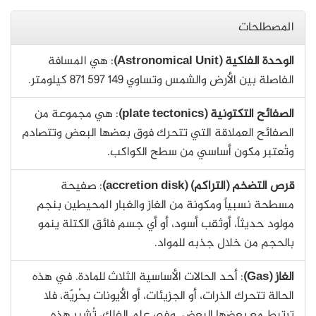
المصطلحات
الوحدة الفلكية (Astronomical Unit)
: هي المسافة
الفاصلة بين الأرض والشمس وتساوي 149 597 871 كيلومتر.
الصفائح التكتونية (plate tectonics)
: هي مجموعة من
الصفائح العملاقة التي تتحرك فوق بعضها البعض وتتصادم
وتُعتبر مكون أساسي من سطح الكواكب.
قرص التضخم (التراكم) (accretion disk)
: صفيحة
مسطحة نسبياً ومكونة من الغاز والغبار المحيطين بنجم
مولود حديثاً، أوثقب أسود، أو أي جسم فائق الكتلة ينمو
بالحجم من خلال جذبه للمواد.
الغاز (Gas)
: أحد الحالات الأساسية الثلاث للمادة. في هذه
الحالة تتحرك الذرات، أو الجزيئات، أو الأيونات بحُريّة، فلا
ترتبط مع بعضها البعض. وفي علم الفلك، تُشير هذه