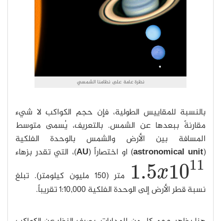
نظرة عامة على نظامنا الشمسي
بالنسبة للمقاييس الطولية، فإن حجم الكواكب لا شيء
مقارنةً ببعدها عن الشمس. بالتعريف، يُسمى متوسط
المسافة بين الأرض والشمس بالوحدة الفلكية
(
astronomical unit
) او اختصاراً (
AU
)، التي تقدر بزهاء
11
1.5
10
x
متر (150 مليون كيلومتر). تبلغ
1.5
x
10
11
نسبة قطر الأرض إلى الوحدة الفلكية 1:10,000 تقريباً.