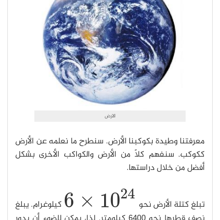
الارض
معرفتنا وطيدة بكوكبنا الأرض. سنطرح ما نعلمه عن الأرض
ككوكب. سنفهم كلاً من الأرض والكواكب الأخرى بشكل
أفضل من خلال دراستها.
24
6
×
10
تبلغ كتلة الأرض نحو
كيلوغرام. يبلغ
6
×
10
24
نصف قطرها نحو 6400 كيلومتر. لذا، يمكن للضوء أن يدور