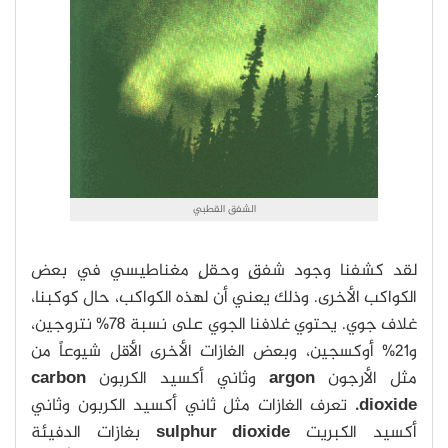
الشفق القطبي
لقد كشفنا وجود شفقٍ وحقلٍ مغناطيسي في بعض
الكواكب الأخرى. وذلك يعني أن لهذه الكواكب، حال كوكبنا،
غلاف جوي. يحتوي غلافنا الجوي على نسبة 78% نتروجين،
و21% أوكسجين، وبعض الغازات الأخرى الأقل شيوعاً من
مثل الأرجون
argon
وثاني أكسيد الكربون
carbon
dioxide.
تعرف الغازات مثل ثاني أكسيد الكربون وثاني
أكسيد الكبريت
sulphur dioxide
بغازات الدفيئة