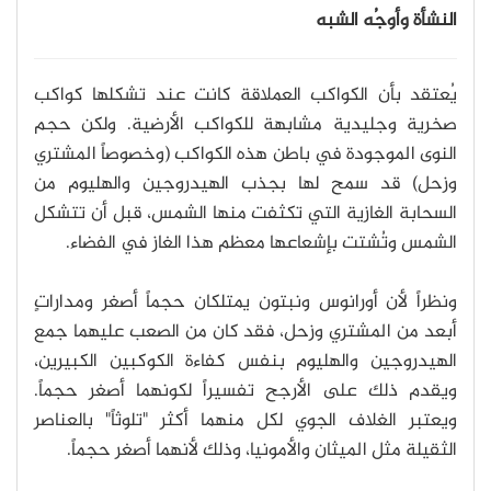
النشأة وأوجُه الشبه
يُعتقد بأن الكواكب العملاقة كانت عند تشكلها كواكب
صخرية وجليدية مشابهة للكواكب الأرضية. ولكن حجم
النوى الموجودة في باطن هذه الكواكب (وخصوصاً المشتري
وزحل) قد سمح لها بجذب الهيدروجين والهليوم من
السحابة الغازية التي تكثفت منها الشمس، قبل أن تتشكل
الشمس وتُشتت بإشعاعها معظم هذا الغاز في الفضاء.
ونظراً لأن أورانوس ونبتون يمتلكان حجماً أصغر ومداراتٍ
أبعد من المشتري وزحل، فقد كان من الصعب عليهما جمع
الهيدروجين والهليوم بنفس كفاءة الكوكبين الكبيرين،
ويقدم ذلك على الأرجح تفسيراً لكونهما أصغر حجماً.
ويعتبر الغلاف الجوي لكل منهما أكثر "تلوثاً" بالعناصر
الثقيلة مثل الميثان والأمونيا، وذلك لأنهما أصغر حجماً.