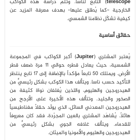
telescope
) التابع لناسا. وتتم دراسة هذه الكواكب
الخارجية -كما يُطلق عليها- بهدف معرفة المزيد عن
كيفية تشكّل نظامنا الشمسي.
حقائق أساسية
يُعتبر المشتري (
Jupiter
) أكبر الكواكب في المجموعة
الشمسية، حيث يعادل قطره حوالي 11 مرة ضعف قطر
الأرض. ويمتلك 50 تابعاً مؤكداً بالإضافة إلى 17 تابع ينتظر
التأكيد حسب ناسا. ويتألف هذا الكوكب بشكلٍ رئيسيٍّ من
الهيدروجين والهليوم، واللذين يُغلفان نواة كثيفة من
الصخور والجليد. وتتألف هذه الأخيرة على الأرجح من
الهيدروجين المعدني السائل، الذي يولّد حقلاً مغناطيسياً
هائلاً. يُشاهَد المشتري بالعين المجرّدة، فقد كان معروفاً
للقدماء. ويتألف غلافه الجوي بشكلٍ رئيسيٍّ من
الهيدروجين والهليوم والأمونيا والميثان.