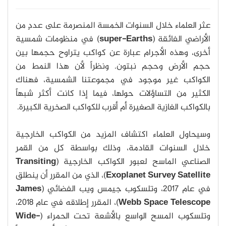
عثر العلماء خلال السنوات الخمسة المنصرمة على عددٍ من
الأراضي الفائقة (
super-Earths
) في منظومات شمسية
أخرى، وهذه الأجرام عبارة عن كواكب يتراوح حجمها بين
حجم الأرض وحجم نبتون. ونظراً لأن هذا النمط من
الكواكب غير موجود في مجموعتنا الشمسية، فهناك
الكثير من التساؤلات حولها، فيما إذا كانت أكثر شبهاً
بالكواكب الغازية الصغيرة أم أقرب للكواكب الصخرية الكبيرة.
وسيحاول العلماء اكتشاف المزيد من الكواكب الخارجية
خلال السنوات القادمة، وذلك بواسطة كل من القمر
الصناعي الماسح لعبور الكواكب الخارجية (
Transiting
Exoplanet Survey Satellite
)، الذي من المقرر أن ينطلق
في عام 2017، وتلسكوب جيمس ويب الفضائي (
James
Webb Space Telescope
)، المقرر إطلاقه في عام 2018،
وتلسكوب المسح الواسع بالأشعة تحت الحمراء (
Wide-