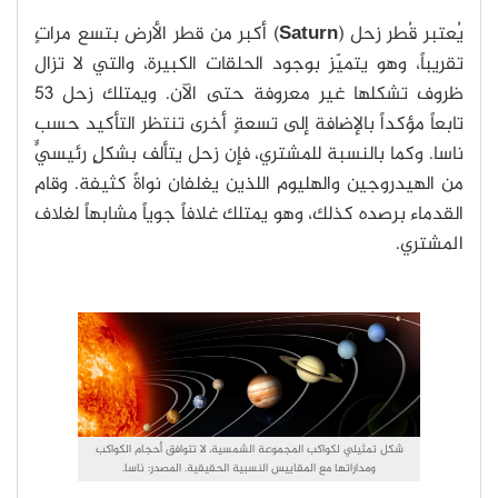
يُعتبر قُطر زحل (
Saturn
) أكبر من قطر الأرض بتسع مراتٍ
تقريباً، وهو يتميّز بوجود الحلقات الكبيرة، والتي لا تزال
ظروف تشكلها غير معروفة حتى الآن. ويمتلك زحل 53
تابعاً مؤكداً بالإضافة إلى تسعةٍ أخرى تنتظر التأكيد حسب
ناسا. وكما بالنسبة للمشتري، فإن زحل يتألف بشكلٍ رئيسيٍّ
من الهيدروجين والهليوم اللذين يغلفان نواةً كثيفة. وقام
القدماء برصده كذلك، وهو يمتلك غلافاً جوياً مشابهاً لغلاف
المشتري.
شكل تمثيلي لكواكب المجموعة الشمسية، لا تتوافق أحجام الكواكب
ومداراتها مع المقاييس النسبية الحقيقية. المصدر: ناسا.