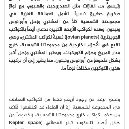
رئيسيٍّ من الغازات مثل الهيدروجين والهليوم، مع نواةٍ
صخريةٍ صغيرةٍ نسبياً. تشمل العمالقة الغازية في
مجموعتنا الشمسية كلاً من المشتري وزحل وأورانوس
ونبتون. وهذه الكواكب الأربعة الكبيرة تدعى أيضاً بالكواكب
الجوبيترية (jovian planets) نسبةً لكوكب المشتري، وهي
تقبع في الأجزاء الخارجية من مجموعتنا الشمسية، خارج
مدار المريخ وحزام الكويكبات. ويعتبر المشتري وزحل أكبر
بشكلٍ ملحوظٍ من أورانوس ونبتون، مما يشير إلى أن تركيبَ
هذين الكوكبين مختلفٌ نوعاً ما.
وعلى الرغم من وجود أربعةٍ فقط من الكواكب العملاقة
في المجموعة الشمسية، إلا أن العلماء قد اكتشفوا الآلاف
من هذه الكواكب خارج مجموعتنا الشمسية، وخصوصاً من
خلال أرصاد تلسكوب كبلر الفضائي (
Kepler space