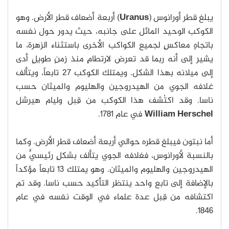
يبلغ قطر أورانوس (
Uranus
) أربعة أضعاف قطر الأرض. وهو
الكوكب الوحيد المائل على جانبه، حيث يدور حول نفسه
باتجاهٍ معاكسٍ لجميع الكواكب الأخرى باستثناء الزهرة، ما
يشير إلى أنه ربما قد تعرض لارتطامٍ منذ زمنٍ طويلٍ أدى
إلى ميلانه بهذا الشكل. ويمتلك الكوكب 27 تابعاً، ويتألف
غلافه الجوي من الهيدروجين والهليوم والميثان حسب
ناسا. وقد اكتُشف هذا الكوكب من قِبل وليام هيرشل
William Herschel
في عام 1781.
أما نبتون فيبلغ قطره حوالي أربعة أضعاف قطر الأرض. وكما
بالنسبة لأورانوس، فغلافه الجوي يتألف بشكلٍ رئيسيٍّ من
الهيدروجين والهليوم والميثان. وهو يمتلك 13 تابعاً مؤكداً
بالإضافة إلى تابع واحد ينتظر التأكيد حسب ناسا. وقد تم
اكتشافه من قِبل عدة علماء في الوقت نفسه في عام
1846.