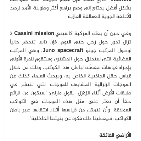
بشكلٍ أفضل يحتاج إلى وضع برامج أكثر وطويلة الأمد لرصد
الأغلفة الجوية للعمالقة الغازية.
وفي حين أن بعثة المركبة كاسيني
Cassini mission
لا
تزال تدور حول زحل حتى اليوم، فإن ناسا تتحضر حالياً
لوصول المركبة جونو
Juno spacecraft
، وهي المركبة
الفضائية التي ستحلق حول المشتري وستقوم للمرة الأولى
بإجراء قياسات مفصّلة لباطن هذا الكوكب، وذلك من خلال
قياس حقل الجاذبية الخاص به، ويبحث العلماء كذلك عن
الموجات الزلزالية المشابهة للموجات التي تنتشر في
طبقات الأرض أثناء الزلازل. يقول مارلي: "سيكون من الرائع
حقاً أن نعثر على مثل هذه الموجات في الكواكب
العملاقة، وأن نتمكن من قياسها أثناء انتقالها عبر باطن
الكواكب، سيعطينا ذلك فكرة عن بنيتها الداخلية".
الأراضي الفائقة