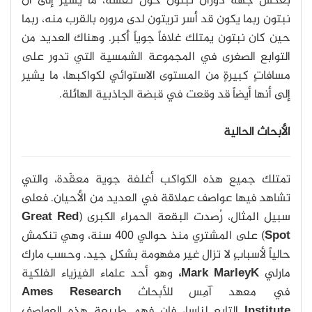
بعكس جهة دوران نبتون حول نفسه، ما يشير إلى أن
نبتون ربما يكون قد أسر تريتون لدى مروره بالقرب منه، ربما
حين كان نبتون يمتلك غلافاً جوياً أكبر. وهناك العديد من
التوابع الصغرى في المجموعة الشمسية التي تدور على
مسافاتٍ كبيرةٍ من المستوى الاستوائي لكواكبها، ما يشير
إلى أنها أيضاً قد وقعت في قبضة الجاذبية الهائلة.
الأبحاث الحالية
تمتلك جميع هذه الكواكب أغلفة جوية معقّدة، والتي
تشاهد فيها عواصف عملاقة في العديد من الأحيان. فعلى
سبيل المثال، رُصدت البقعة الحمراء الكبرى (
Great Red
Spot
) على المشتري منذ حوالي 400 سنة، وهي تنكمش
حالياً لأسبابٍ لا تزال غير مفهومة بشكلٍ جيد. وحسب مارك
مارلي
Mark MarleyK،
وهو أحد علماء الفيزياء الفلكية
في معهد آمِس للأبحاث
Ames Research
Institute
التابع لناسا، فإن فهم طبيعة هذه العواصف