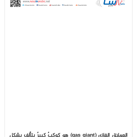
العملاق الغازي (gas giant) هو كوكبٌ كبيرٌ يتألف بشكلٍ