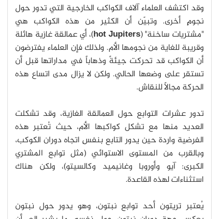
وقد اكتشف العلماء آلاف الكواكب الخارجية التي تدور حول
نجومٍ أخرى. وتبيّن أن الكثير من هذه الكواكب هي
"مشتريات ساخنة" (
hot Jupiters
)، أي عمالقة غازية هائلة
وقريبة للغاية من نجومها الأم. ولذلك فإن العلماء يفترضون
أن الكواكب قد تحركت جيئةً وذهاباً في مداراتها قبل أن
تستقر على وضعها الحالي. ولكن لا يزال مدى اتساع هذه
الحركة مجالاً للنقاش.
تدور عشرات التوابع حول العمالقة الغازية، وقد تشكلت
العديد منها مع تشكل كواكبها الأم، حيث تُعتبر هذه
الفرضية واردة حين يدور التابع بنفسِ اتجاه دوران الكوكب،
وبالقرب من المستوى الاستوائي (مثل توابع المشتري
الكبرى: آيو وأوروبا وغانيميد وكالسيتو)، ولكن هناك
استثناءات لهذه القاعدة.
يُعتبر تريتون أحد توابع نبتون، وهو يدور حول نبتون