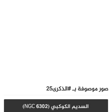
صور موصوفة بـ #الذكرى25