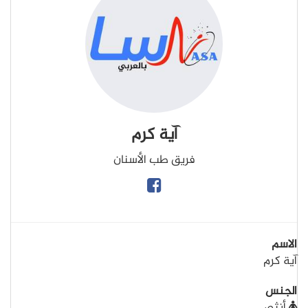
آية كرم
فريق طب الأسنان
الاسم
آية كرم
الجنس