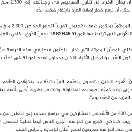
أن يقلّل الأفراد من تناول الصودیوم في وجباتهم إلى 2,300 ملغ (
وم یمكن أن ترفع خطر إصابة الفرد بارتفاع ضغط الدّم.
وقد وجد الباحثون أَّن الأفراد الحاملين لهذا التّعدُّد المورثيّ ي
ّة الأولى التي ترتبط بها المورثة
TAS2R48
بحسّ الذّوق الخاص بالفر
لشكلي المعيّن للمورثة التي نظر الباحثون فیها في هذه الدراسة عزّز 
 یكون السّبب وراء میل الأفراد اللذین یحملون لهذه المورثة في تجنُّب 
ّ الأفراد اللذین یشعرون بالطّعم المرّ بشدّة قد یتذوّقون الطّعم ا
ه إلى زیادة كمیّة الصودیوم المتناولة. وتفترض نظریةٌ أخرى بأنهم یتن
المزید من الصّودیوم".
لقد نظر الباحثون في أنظمةٍ غذائیّةٍ تناولت أكثر من 400 من الأشخاص المشاركين في دراسةٍ تهدف إلى التّقليل
یف كنتاكي. كجزءٍ من الدّراسة، أجرى الناس أیضاً تحلیلاً للحمض ا
في هذه الدراسة معرضين لخطرٍ أعلى للإصابة بأمراض القلب.