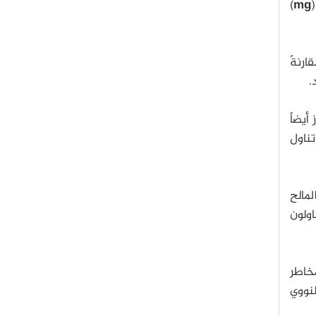
)
mg
ملكون ضعف الاحتمال تقریباً لتجاوز الحد عن 2,300 ملغ مقارنةً
د.
أیضاً
تناول
لمالح
اولون
 من مخاطر
لنووي