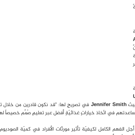
ً
ة
َ
ر
ة
سمیث
Jennifer Smith
في تصریحٍ لها: "قد نكون قادرین من خلال ت
اعدتهم في اتّخاذ خیاراتٍ غذائيّةٍ أفضل عبر تعلیمٍ صُمِّم خصیصاً ل
جل الفهم الكامل لكیفیّة تأثیر مورثّات الأفراد في كمیّة الصودیوم