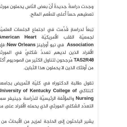
وجدت دراسةٌ جدیدةٌ أنّ بعض النّاس یحملون مورثة
تعطیهم حساً أعلى للطّعم المالح.
تِبعاً لدراسةٍ قُدِّمت في اجتماع الجلسات العلمیّ
لجمعیّة القلب الأمریكیّة
American Heart
Association
في نیو أورلینز
New Orleans
: فإنّ
الأفراد الذین لديهم تعددٌ شكليٌ في المورثة
TAS2R48
مُرجحون لتناول الكثیر من الصودیوم أكث
من أولئك الذین لا يحملون هذا التّباین.
تقول طالبة الدكتوراه في كلیّة التّمریض بجامع
كنتاكي
University of Kentucky College of
Nursing
والمؤلِّفة الرئیسیَّة للدّراسة جینیفر 
التعدّد الشكلي المورثي الذي یحمله الأفراد على مس
یشیر الباحثون إلى الحاجة لمزیدٍ من الأبحاث من أ