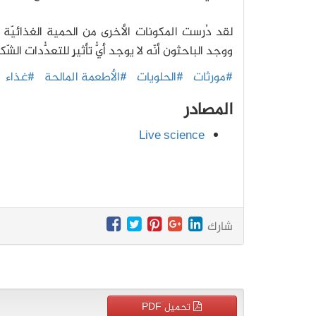
لقد دُرِست المكونات الأخرى من الحمية الغذائيّة 
ووجد الباحثون أنّه لا يوجد أيُّ تأثیرٍ للتعدُّدات ال
#مورثات
#الحلويات
#الأطعمة المالحة
#غذاء
المصادر
Live science
شارك
تحميل PDF