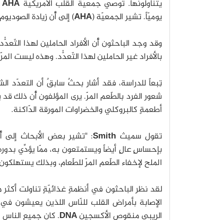
یتناولونها. توصي جمعیّة القلب الأمریكیة
AHA
یومیّاً. تشير الجمعیّة (
AHA
) إلى أَّن زیادة الصودی
بالأفراد غير الحاملين لهذا التّعدُّد. وهذه لیست المر
تِبعاً للدراسة، فقد أشار بحثٌ سابقٌ أن التعدّد ا
شعور الفرد بالطّعم المرّ. يرى المؤلفون أَّن ذلك قد
أطعمةٍ كالبروكلي والخضراوات المورقة الدّاكنة.
تقول سمیث
Smith
: "تشیر بعض الأبحاث إلى أَّن
بإحساسٍ عالٍ أیضاً ویستمتعون به، ممّا یؤدِّي بدور
الملح لإخفاء الطّعم المرّ للطّعام، وبذلك یستهلكون 
الإصابة بأمراض القلب للنّاس اللذین یعیشون في ر
الريبي منقوص الأكسجين
DNA
. كان جميع الناس 