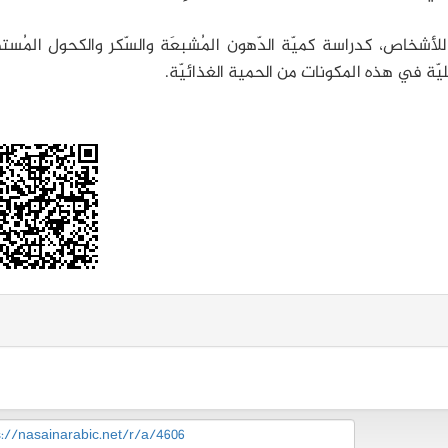
للأشخاص، كدراسة كمیّة الدّهون المُشبعَة والسّكر والكحول المُسته
شّكليّة في هذه المكونات من الحمية الغذائيّة.
s://nasainarabic.net/r/a/4606