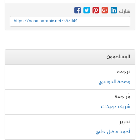
شارك
https://nasainarabic.net/r/i/1149
المساهمون
ترجمة
وضحة الدوسري
مُراجعة
شريف دويكات
تحرير
أحمد فاضل حلي