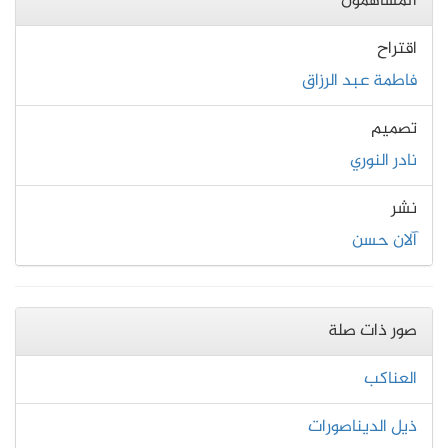
المساهمون
اقتراح
فاطمة عبد الرزاق
تصميم
نادر النوري
نشر
آلان حسن
صور ذات صلة
العناكب
ذيل الديناصورات