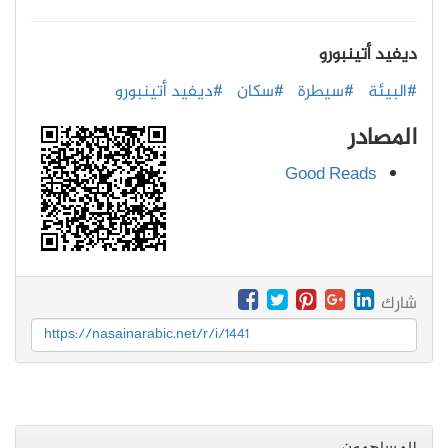
ديفيد أتينبورو
#البيئة
#سيطرة
#سكان
#ديفيد أتينبورو
المصادر
Good Reads
شارك
https://nasainarabic.net/r/i/1441