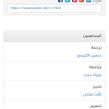
شارك
https://nasainarabic.net/r/i/1422
المساهمون
ترجمة
حسين الكريمي
مُراجعة
مريانا حيدر
تحرير
رأفت فياض
تصميم