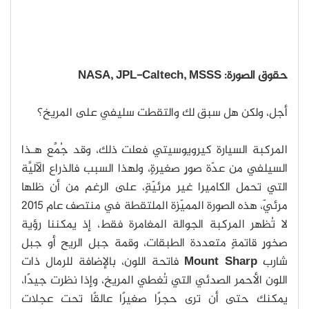
حقوق الصورة: NASA, JPL-Caltech, MSSS
أجل، ولكن هل سبق لك والتقطت سليفي على المريخ؟
المركبة السيارة كيرويوسيتي فعلت ذلك، وقد جُمِّع هـذا
السيلفي من عدّة صورٍ صغيرةٍ، ولهذا السبب فالذراع الآليَّة
التي تحمل الكاميرا غير مرئيّةٍ، على الرغم من أن ظلها
مرئيّ، هذه الصورة المميّزة الملتقطة في منتصف عام 2015
لا تُظهر المركبة الجوالة المغامرة فقط، إذ يمكننا رؤية
صخورٍ قاتمةٍ متعددة الطبقات، وقمة جبل الريح أو جبل
شارب
Mount Sharp
فاتحة اللون، بالإضافة للرمال ذات
اللون الأحمر الصدئي التي تُغطي المريخ، وإذا نظرت جيدًا،
يمكنك حتى أن ترى حجرًا صغيرًا عالقًا تحت عجلات