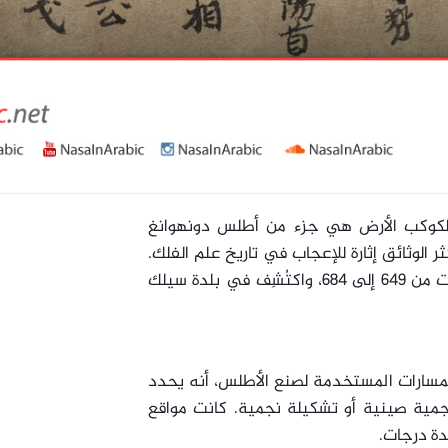
ة لكوكب الأرض هي جزء من أطلس دونهوانغ
ر الوثائق إثارة للإعجاب في تاريخ علم الفلك.
أقدم أطلس نجوم كامل معروف، يعود إلى السنوات من 649 إلى 684، واكتُشِف في بلدة سيلك
مسارات المستخدمة لصنع الأطلس، أنه يحدد
1 نجم ويحدد 257 مجموعة نجمية صينية أو تشكيلة نجمية. كانت مواقع
دة درجات.