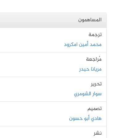
المساهمون
ترجمة
محمد أمين امكرود
مُراجعة
مريانا حيدر
تحرير
سوار الشومري
تصميم
هادي أبو حسون
نشر