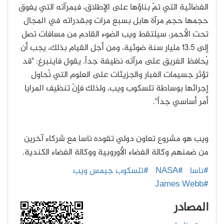
الفضائية التي تمّ بناؤها على الإطلاق، فبمرآته التي يفوق
حجمها حجم مرآة هابل بسبع مرات وبقدراته في المجال
تحت الأحمر، سيلتقط ويب الضوء القادم من مسافات تصل
إلى 13.5 مليار سنة ضوئية، ومن أجل القيام بذلك، يجب أن
يُحافظ الفريق على مرآته نظيفة جداً. يقول فاينبرغ: "قد
تؤثر جسيمات الغبار والجزيئات على العلوم التي نُحاول
إجرائها بوساطة تلسكوب ويب، ولذلك فإنّ تنظيف المرايا
أمر أساسي جداً".
ويب هو مشروع تعاون دولي تقوده ناسا مع شركاء آخرين
من ضمنهم وكالة الفضاء الأوروبية ووكالة الفضاء الكندية.
#ناسا
#NASA
#تلسكوب جيمس ويب
#James Webb
المصادر