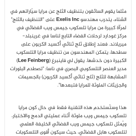
مثلما يقوم السائقون بتنظيف الثلج عن مرايا سيّاراتهم في
الشتاء، يتدرب مهندسو
Exelis Inc
على "التنظيف بالثلج"
لمرآة كبيرة من مرايا تلسكوب جيمس ويب الفضائي في
مركز غودارد لرحلات الفضاء التابع لناسا في غرينبلد-
ميريلاند. فعند إطلاق ثلج ثنائي أكسيد الكربون على
سطحها، يتمكن المهندسون من تنظيف مرايا التلسكوب
الكبيرة دون خدشها. يقول لي فاينبرغ (
Lee Feinberg
)
مدير العنصر التلسكوبي البصري في ناسا: "تصطدم البلورات
المشابهة للثلج (ثلج ثنائي أكسيد الكربون) بالجسيمات
والجزيئات الملوثة للمرايا فتبعدها".
هذا وستُستخدم هذه التقنية فقط في حال كون مرايا
تلسكوب جيمس ويب ملوثة أثناء عمليتي الدمج والاختبار،
ويُمثل تلسكوب جيمس ويب الفضائي الخليفة العلمي
لتلسكوب هابل الفضائي، حيث سيكون أقوى التلسكوبات