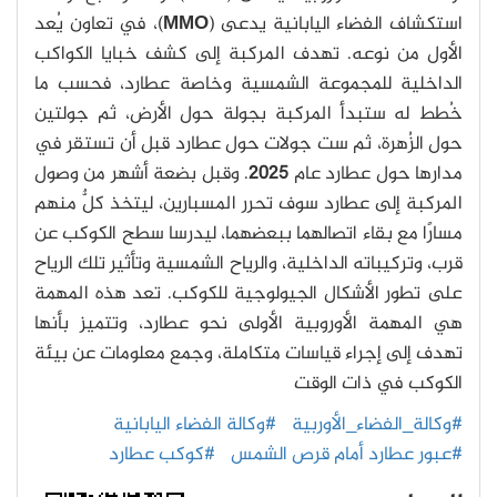
استكشاف الفضاء اليابانية يدعى (
MMO
)، في تعاون يُعد
الأول من نوعه. تهدف المركبة إلى كشف خبايا الكواكب
الداخلية للمجموعة الشمسية وخاصة عطارد، فحسب ما
خُطط له ستبدأ المركبة بجولة حول الأرض، ثم جولتين
حول الزُهرة، ثم ست جولات حول عطارد قبل أن تستقر في
مدارها حول عطارد عام
2025
. وقبل بضعة أشهر من وصول
المركبة إلى عطارد سوف تحرر المسبارين، ليتخذ كلٌّ منهم
مسارًا مع بقاء اتصالهما ببعضهما، ليدرسا سطح الكوكب عن
قرب، وتركيباته الداخلية، والرياح الشمسية وتأثير تلك الرياح
على تطور الأشكال الجيولوجية للكوكب. تعد هذه المهمة
هي المهمة الأوروبية الأولى نحو عطارد، وتتميز بأنها
تهدف إلى إجراء قياسات متكاملة، وجمع معلومات عن بيئة
الكوكب في ذات الوقت
#وكالة_الفضاء_الأوربية
#وكالة الفضاء اليابانية
#عبور عطارد أمام قرص الشمس
#كوكب عطارد