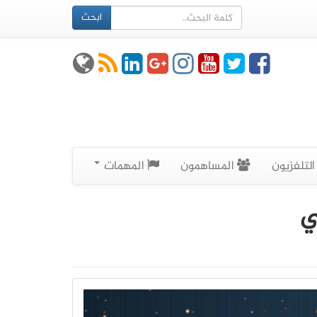
ابحث
لتلفزيون
المساهمون
المهمات
ي