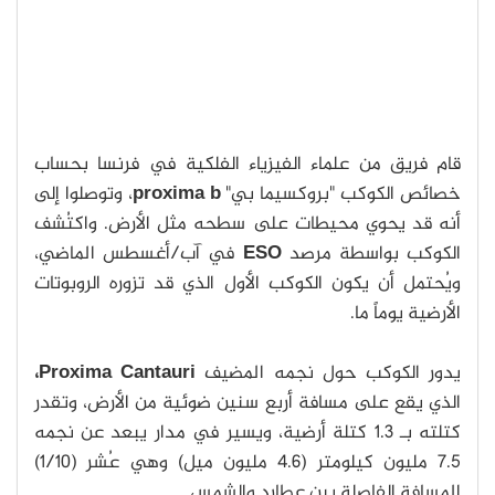
قام فريق من علماء الفيزياء الفلكية في فرنسا بحساب
خصائص الكوكب "بروكسيما بي"
proxima b
، وتوصلوا إلى
أنه قد يحوي محيطات على سطحه مثل الأرض. واكتُشف
الكوكب بواسطة مرصد
ESO
في آب/أغسطس الماضي،
ويُحتمل أن يكون الكوكب الأول الذي قد تزوره الروبوتات
الأرضية يوماً ما.
يدور الكوكب حول نجمه المضيف
Proxima Cantauri،
الذي يقع على مسافة أربع سنين ضوئية من الأرض، وتقدر
كتلته بـ 1.3 كتلة أرضية، ويسير في مدار يبعد عن نجمه
7.5 مليون كيلومتر (4.6 مليون ميل) وهي عُشر (1/10)
المسافة الفاصلة بين عطارد والشمس.