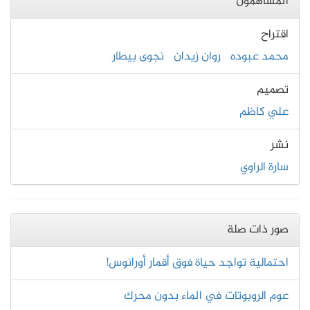
المساهمون
اقتراح
محمد عبوده
روان زيدان
نجوى بيطار
تصميم
علي كاظم
نشر
سارة الراوي
صور ذات صلة
احتمالية تواجد حياة فوق أقمار أورانوس!
عوم الروبوتات في الماء بدون محرك