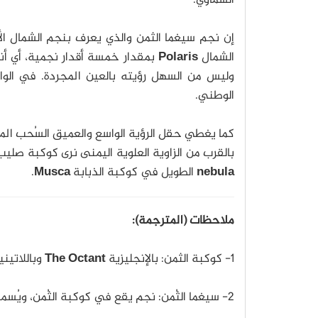
إن نجم سيغما الثمن والذي يعرف بنجم الشمال ال
الشمال
Polaris
وليس من السهل رؤيته بالعين المجردة. في ال
الوطني.
كما يغطي حقل الرؤية الواسع والعميق السُحب المجر
بالقرب من الزاوية العلوية اليمنى نرى كوكبة صلي
nebula
الطويل في كوكبة الذبابة
Musca
.
ملاحظات (المترجمة):
1- كوكبة الثمن: بالإنجليزية
The Octant
وباللاتين
2- سيغما الثُمن: نجم يقع في كوكبة الثُمن، ويُسمى أيضًا نجم القطب الجنوبي.