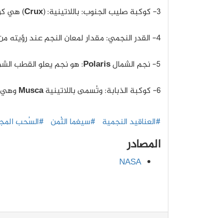
3- كوكبة صليب الجنوب: باللاتينية: (
Crux
) هي كو
4- القدر النجمي: مقدار لمعان النجم عند رؤيته من الأرض، وهناك قدر ظاهري وآخر مُطلق.
5- نجم الشمال
Polaris
: هو نجم يعلو القطب الشما
6- كوكبة الذبابة: وتُسمى باللاتينية
Musca
وهي ك
#العناقيد النجمية
#سيغما الثُمن
#السُحب المجر
المصادر
NASA