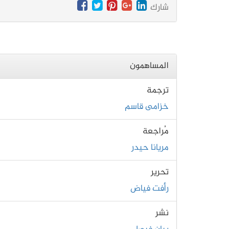
شارك
المساهمون
ترجمة
خزامى قاسم
مُراجعة
مريانا حيدر
تحرير
رأفت فياض
نشر