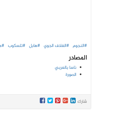
#النجوم
#الغلاف الجوي
#هابل
#تلسكوب
#مس
المصادر
ناسا بالعربي
الصورة
شارك