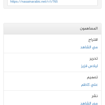
https://nasainarabic.net/r/i/765
المساهمون
اقتراح
مي الشاهد
تحرير
ليلاس قزيز
تصميم
علي كاظم
نشر
مي الشاهد