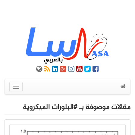
عرض
القائمة
مقالات موصوفة بـ #البلورات الميكروية