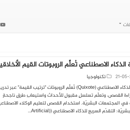
فات
ا
الذكاء الاصطناعي تُعلِّم الروبوتات القيم الأخلاقي
21-05-
تكنولوجيا
تقنيّة الذكاء الاصطناعي (Quixote) تُعلَّم الروبوتات "ترتيب القيمة" عبر ت
ءة القصص، وتعلّم تسلسلٍ مقبولٍ للأحداث واستيعابِ طرقٍ ناجحةٍ
في المجتمعات البشريّة. استخدام القصص لتعليم الوكلاء الاصطناعي
شريّة: التقدّم السريع للذكاء الاصطناعي ((Artificial…