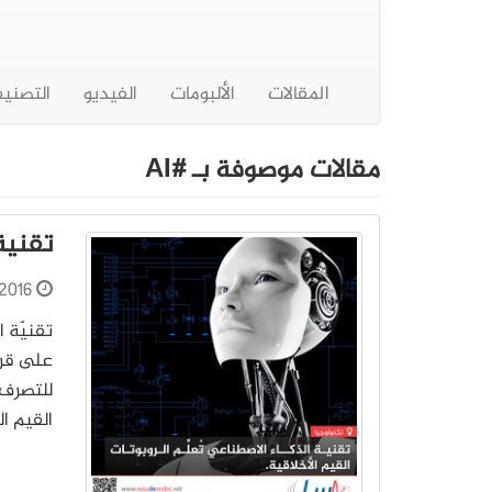
المقالات
الألبومات
الفيديو
التصني
مقالات موصوفة بـ #AI
تقنية 
2016
على قرا
للتصرف 
القيم الب